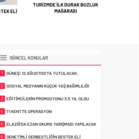
TURİZMDE İLK DURAK BUZLUK
MAĞARASI
TEK ELİ
GÜNCEL KONULAR
1
GÜNEŞ; 12 AĞUSTOS’TA TUTULACAK…
2
SOSYAL MEDYANIN KÜÇÜK YAŞ BAĞIMLILIĞI
3
EĞİTİMCİLERİN PROMOSYONU 3,5 YIL OLDU
4
71 KENTTE OPERASYON
5
ELAZIĞ’DA EZAN OKUMA YARIŞMASI YAPILACAK
6
DENETİMLİ SERBESTLİĞİN DESTEK ELİ