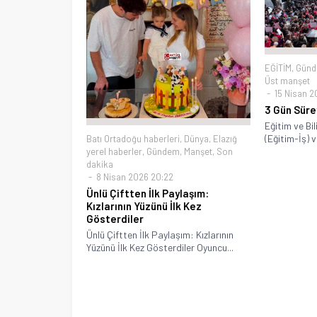
EĞİTİM
,
Gün
Üst manşet
15 Nisan 2
3 Gün Sürey
Eğitim ve Bi
(Eğitim-İş) v
Batı Ortadoğu haberleri
,
Dünya
,
Elazığ
yerel haberler
,
Gündem
,
Manşet
,
Son
dakika
8 Nisan 2026 20:22
Ünlü Çiftten İlk Paylaşım:
Kızlarının Yüzünü İlk Kez
Gösterdiler
Ünlü Çiftten İlk Paylaşım: Kızlarının
Yüzünü İlk Kez Gösterdiler Oyuncu...