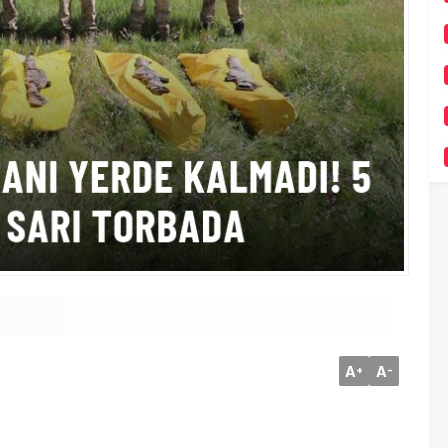
A
A
+
-