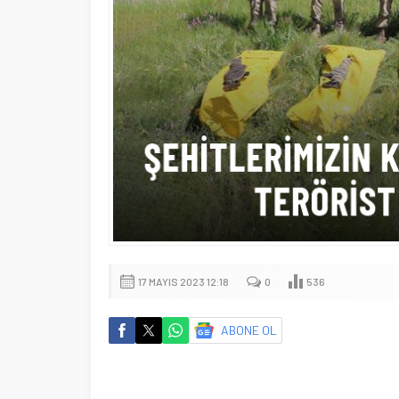
17 MAYIS 2023 12:18
0
536
ABONE OL