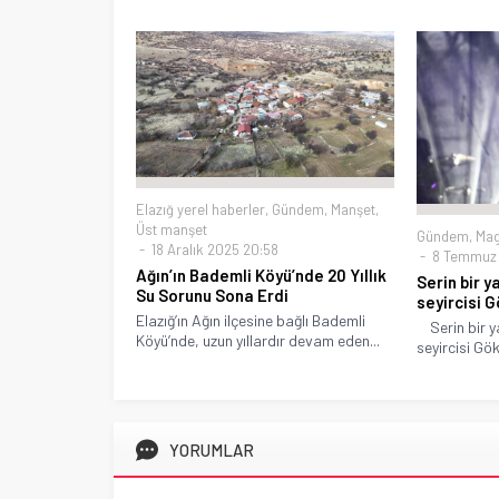
Elazığ yerel haberler
,
Gündem
,
Manşet
,
Üst manşet
Gündem
,
Mag
18 Aralık 2025 20:58
8 Temmuz 
Ağın’ın Bademli Köyü’nde 20 Yıllık
Serin bir 
Su Sorunu Sona Erdi
seyircisi G
Elazığ’ın Ağın ilçesine bağlı Bademli
Serin bir y
Köyü’nde, uzun yıllardır devam eden...
seyircisi Göks
YORUMLAR