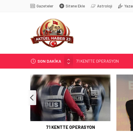
Gazeteler
Sitene Ekle
Astroloji
Yaza
71 KENTTE OPERASYON
SON DAKİKA
TÜRK DÜNYASI BAŞKENTLERİ
GÜNEŞ; 12 AĞUSTOS’TA TUTU
SOSYAL MEDYANIN KÜÇÜK YAŞ B
EĞİTİMCİLERİN PROMOSYONU 3,
71 KENTTE OPERASYON