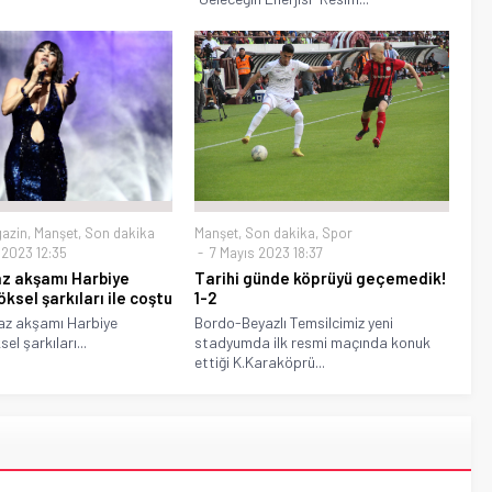
Manşet
,
Son dakika
,
Spor
azin
,
Manşet
,
Son dakika
7 Mayıs 2023 18:37
2023 12:35
Tarihi günde köprüyü geçemedik!
yaz akşamı Harbiye
1-2
öksel şarkıları ile coştu
Bordo-Beyazlı Temsilcimiz yeni
az akşamı Harbiye
stadyumda ilk resmi maçında konuk
el şarkıları...
ettiği K.Karaköprü...