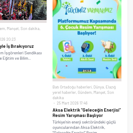
dem
,
Manşet
,
Son dakika
,
026 20:23
le İş Bırakıyoruz
lim İşgörenleri Sendikası
e Eğitim ve Bilim...
Batı Ortadoğu haberleri
,
Dünya
,
Elazığ
yerel haberler
,
Gündem
,
Manşet
,
Son
dakika
25 Mart 2026 17:46
Aksa Elektrik “Geleceğin Enerjisi”
Resim Yarışması Başlıyor
Türkiye’nin enerji sektöründeki güçlü
oyuncularından Aksa Elektrik,
“Geleceğin Enerjisi” Resim...