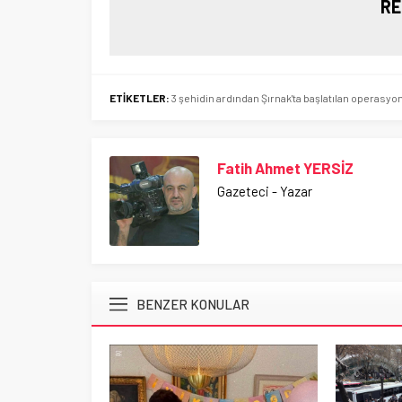
RE
ETİKETLER:
3 şehidin ardından Şırnak'ta başlatılan operasyo
Fatih Ahmet YERSİZ
Gazeteci - Yazar
BENZER KONULAR