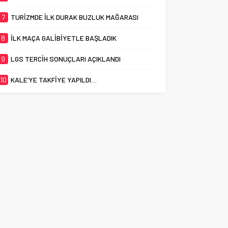
7
TURİZMDE İLK DURAK BUZLUK MAĞARASI
8
İLK MAÇA GALİBİYETLE BAŞLADIK
9
LGS TERCİH SONUÇLARI AÇIKLANDI
10
KALE’YE TAKFİYE YAPILDI…