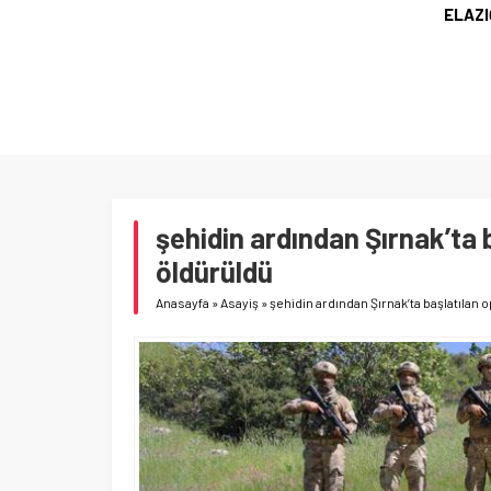
ELAZI
NU 3,5 YIL
şehidin ardından Şırnak’ta 
öldürüldü
Anasayfa
»
Asayiş
»
şehidin ardından Şırnak’ta başlatılan