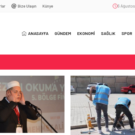
rlar
Bize Ulaşın
Künye
6 Ağustos
ANASAYFA
GÜNDEM
EKONOMİ
SAĞLIK
SPOR
LACAK…
AĞIMLILIĞI
5 YIL OLDU