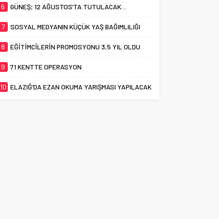
6
GÜNEŞ; 12 AĞUSTOS’TA TUTULACAK…
7
SOSYAL MEDYANIN KÜÇÜK YAŞ BAĞIMLILIĞI
8
EĞİTİMCİLERİN PROMOSYONU 3,5 YIL OLDU
9
71 KENTTE OPERASYON
10
ELAZIĞ’DA EZAN OKUMA YARIŞMASI YAPILACAK