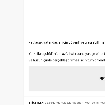
katılacak vatandaşlar için güvenli ve ulaşılabilir hal
Yetkililer, şehidimizin aziz hatırasına yakışır bir
ve huzur içinde gerçekleştirilmesi için tüm önlemler
RE
ETİKETLER:
elazığ gündem
,
Elazığ haberleri
,
Fethi sekin
,
keşf