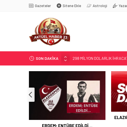
Gazeteler
Sitene Ekle
Astroloji
Yaza
SON DAKİKA
298 MİLYON DOLARLIK İHRACA
ERDEM; ENTÜBE EDİLDİ…
ELAZIĞ’DA TEFECİLİK OPERA
YRP’DEN, KARAYOLCULARA TE
TÜRK OĞUZ BOYLARI
ELAZI
 İHRACAT
ERDEM; ENTÜBE EDİLDİ…