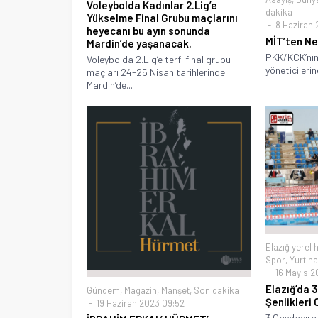
Voleybolda Kadınlar 2.Lig’e
dakika
Yükselme Final Grubu maçlarını
8 Haziran 
heyecanı bu ayın sonunda
MİT’ten N
Mardin’de yaşanacak.
PKK/KCK’nın 
Voleybolda 2.Lig’e terfi final grubu
yöneticilerin
maçları 24-25 Nisan tarihlerinde
Mardin’de...
Elazığ yerel 
Spor
,
Yurt ha
16 Mayıs 2
Elazığ’da 
Gündem
,
Magazin
,
Manşet
,
Son dakika
Şenlikleri
19 Haziran 2023 09:52
3.Çaydaçıra 