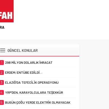
BİR OP
ARA
GÜNCEL KONULAR
1
298 MİLYON DOLARLIK İHRACAT
2
ERDEM; ENTÜBE EDİLDİ…
3
ELAZIĞ’DA TEFECİLİK OPERASYONU
4
YRP’DEN, KARAYOLCULARA TEŞEKKÜR
5
BUGÜN ÇOĞU YERDE ELEKTRİK OLMAYACAK