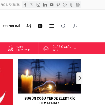
 2026, 22:38:36
FOTO
VİDEO
TEKNOLOJİ
DİĞER
GALERİ
GALERİ
ELAZIĞ
36°C
BİST
13.779,39
AÇIK
DOLAR
47,6961
EURO
55,1808
ALTIN
6.662,82
BUGÜN ÇOĞU YERDE ELEKTRİK
OLMAYACAK