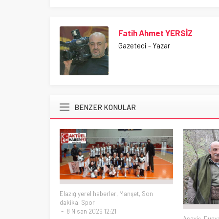
Fatih Ahmet YERSİZ
Gazeteci - Yazar
BENZER KONULAR
Elazığ yerel haberler
,
Manşet
,
Son
dakika
,
Spor
8 Nisan 2026 12:21
Asayiş
,
Düny