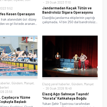
29 Ocak 2023 17:10
Jandarmadan Kaçak Tütün ve
2023 11:52
Bandrolsüz Sigara Operasyonu
efes Kesen Operasyon
Elazığ’da jandarma ekiplerinin yaptığı
Irak alanındaki üst düzey
çalışmada, 41 bin 250 dal bandrolsüz...
den ve gri listede aranan...
haberler
,
Gündem
,
Manşet
,
Elazığ yerel haberler
,
Gündem
,
Manşet
berleri
26 Ocak 2026 16:49
026 23:56
Elazığ Ağzı Sahneye Taşındı!
3. Çaydaçıra Yüzme
“Horata” Kahkahaya Boğdu
 Coşkuyla Başladı
Yukarı Şehir Tiyatrosu tarafından
Yüzme Şenlikleri, Elazığ