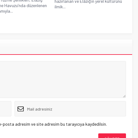
hazırlanan ve Elâzığ’ın yerel kültürünü
me Havuzu’nda düzenlenen
ilmik...
mıyla...
e-posta adresim ve site adresim bu tarayıcıya kaydedilsin.