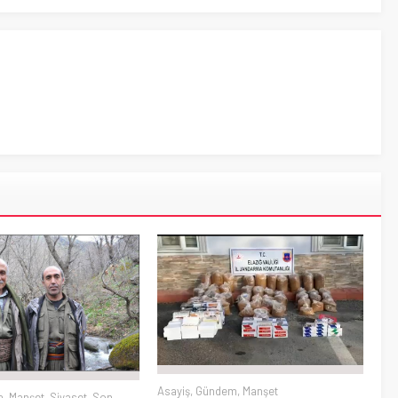
Asayiş
,
Gündem
,
Manşet
a
,
Manşet
,
Siyaset
,
Son