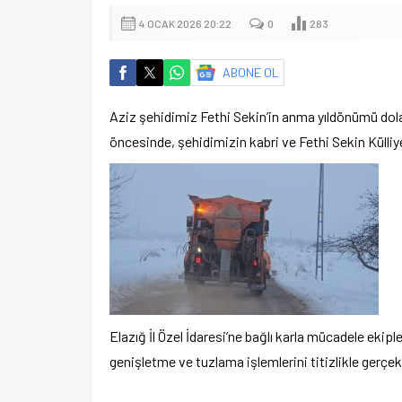
4 OCAK 2026 20:22
0
283
ABONE OL
Aziz şehidimiz Fethi Sekin’in anma yıldönümü dola
öncesinde, şehidimizin kabri ve Fethi Sekin Külliy
Elazığ İl Özel İdaresi’ne bağlı karla mücadele ekip
genişletme ve tuzlama işlemlerini titizlikle gerçek