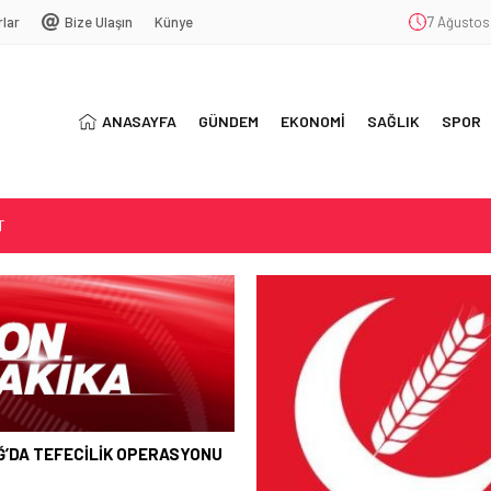
rlar
Bize Ulaşın
Künye
7 Ağustos
ANASAYFA
GÜNDEM
EKONOMİ
SAĞLIK
SPOR
T
SYONU
ŞEKKÜR
Ğ’DA TEFECİLİK OPERASYONU