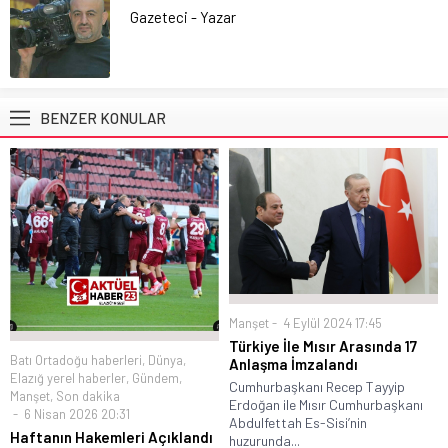
Gazeteci - Yazar
BENZER KONULAR
Manşet
4 Eylül 2024 17:45
Türkiye İle Mısır Arasında 17
Batı Ortadoğu haberleri
,
Dünya
,
Anlaşma İmzalandı
Elazığ yerel haberler
,
Gündem
,
Cumhurbaşkanı Recep Tayyip
Manşet
,
Son dakika
Erdoğan ile Mısır Cumhurbaşkanı
6 Nisan 2026 20:31
Abdulfettah Es-Sisi’nin
Haftanın Hakemleri Açıklandı
huzurunda...