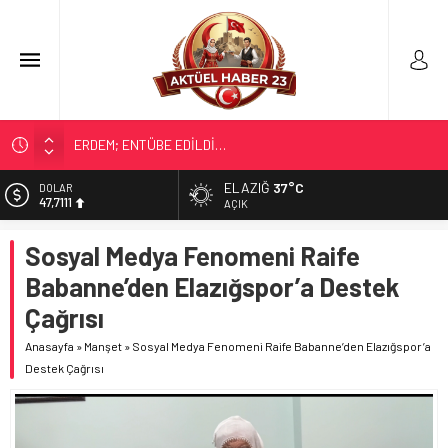
ERDEM; ENTÜBE EDİLDİ…
ELAZIĞ’DA TEFECİLİK OPERASYONU
ELAZIĞ
37°C
DOLAR
47,7111
YRP’DEN, KARAYOLCULARA TEŞEKKÜR
AÇIK
TÜRK OĞUZ BOYLARI
EURO
Sosyal Medya Fenomeni Raife
55,1881
298 MİLYON DOLARLIK İHRACAT
Babanne’den Elazığspor’a Destek
ALTIN
6.660,55
Çağrısı
BİST
Anasayfa
»
Manşet
»
Sosyal Medya Fenomeni Raife Babanne’den Elazığspor’a
13.779,39
Destek Çağrısı