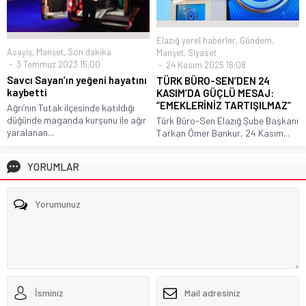
Elazığ yerel haberler
,
Gündem
,
Asayiş
,
Manşet
,
Son dakika
Manşet
,
Siyaset
3 Temmuz 2023 15:00
24 Kasım 2025 16:08
Savcı Sayan’ın yeğeni hayatını
TÜRK BÜRO-SEN’DEN 24
kaybetti
KASIM’DA GÜÇLÜ MESAJ:
“EMEKLERİNİZ TARTIŞILMAZ”
Ağrı’nın Tutak ilçesinde katıldığı
düğünde maganda kurşunu ile ağır
Türk Büro-Sen Elazığ Şube Başkanı
yaralanan...
Tarkan Ömer Bankur, 24 Kasım...
YORUMLAR