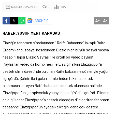
13 OCAK 2023 21:38
0
1.027
A
A
ABONE OL
+
-
HABER:YUSUF MERT KARADAŞ
Elazığ’ın fenomen simalarından ” Raife Babaanne” lakaplı Raife
Erdem kendi sosyal hesabından Elazığ’ın en büyük sosyal medya
hesabı “Hepsi Elazığ Sayfası” ile ortak bir video paylaştı.
Paylaşılan video da kombinesi ile Elazığ halkını Elazığspor’a
destek olma davetinde bulunan Raife babaanne sözleriyle yoğun
ilgi gördü. Şehrin ileri gelen isimlerinden takıma destek
olunmasını isteyen Raife babaanne destek olunması halinde
Elazığspor’un şampiyonluk yaşayabileceğini dile getirdi. Elinden
geldiği kadar Elazığspor’a destek olacağını dile getiren fenomen
babaanne Elazığspor’un ayağa kalktığını daha çok destek
olunması gerektiğini ve tüm Elazığ halkını kombine bilet almaya