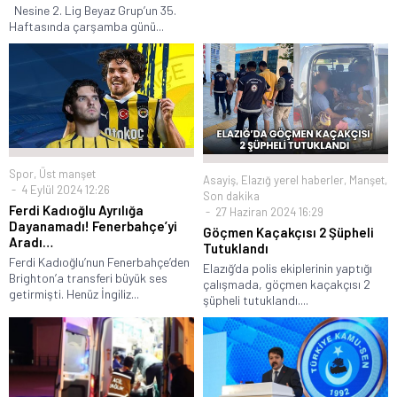
Nesine 2. Lig Beyaz Grup’un 35.
Haftasında çarşamba günü...
Spor
,
Üst manşet
Asayiş
,
Elazığ yerel haberler
,
Manşet
,
4 Eylül 2024 12:26
Son dakika
Ferdi Kadıoğlu Ayrılığa
27 Haziran 2024 16:29
Dayanamadı! Fenerbahçe’yi
Göçmen Kaçakçısı 2 Şüpheli
Aradı…
Tutuklandı
Ferdi Kadıoğlu’nun Fenerbahçe’den
Elazığ’da polis ekiplerinin yaptığı
Brighton’a transferi büyük ses
çalışmada, göçmen kaçakçısı 2
getirmişti. Henüz İngiliz...
şüpheli tutuklandı....