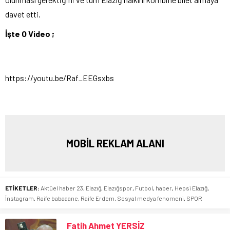
davet etti.
İşte O Video ;
https://youtu.be/Raf_EEGsxbs
MOBİL REKLAM ALANI
ETİKETLER:
Aktüel haber 23
,
Elazığ
,
Elazığspor
,
Futbol
,
haber
,
Hepsi Elazığ
,
İnstagram
,
Raife babaaane
,
Raife Erdem
,
Sosyal medya fenomeni
,
SPOR
Fatih Ahmet YERSİZ