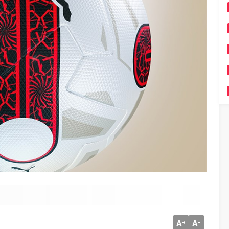
A
A
+
-