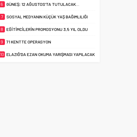
6
GÜNEŞ; 12 AĞUSTOS’TA TUTULACAK…
7
SOSYAL MEDYANIN KÜÇÜK YAŞ BAĞIMLILIĞI
8
EĞİTİMCİLERİN PROMOSYONU 3,5 YIL OLDU
9
71 KENTTE OPERASYON
10
ELAZIĞ’DA EZAN OKUMA YARIŞMASI YAPILACAK