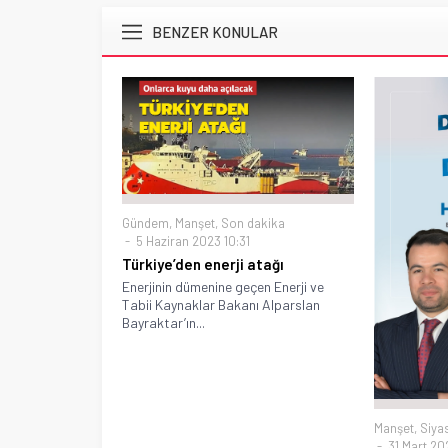
BENZER KONULAR
Gündem
,
Manşet
,
Son dakika
5 Haziran 2023 10:31
Türkiye’den enerji atağı
Enerjinin dümenine geçen Enerji ve
Tabii Kaynaklar Bakanı Alparslan
Bayraktar’ın...
Manşet
,
Siya
31 Mart 202