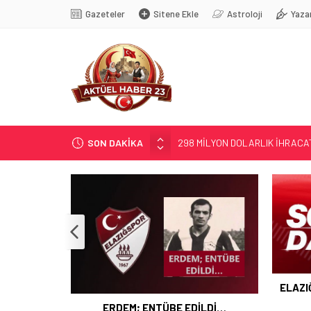
Gazeteler
Sitene Ekle
Astroloji
Yaza
298 MİLYON DOLARLIK İHRACA
SON DAKİKA
ERDEM; ENTÜBE EDİLDİ…
ELAZIĞ’DA TEFECİLİK OPERA
YRP’DEN, KARAYOLCULARA TE
TÜRK OĞUZ BOYLARI
ELAZI
 İHRACAT
ERDEM; ENTÜBE EDİLDİ…