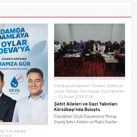
Elazığ yerel haberler
,
Gündem
,
Kültür ve
sanat
,
Manşet
,
Üst manşet
,
Yurt haberleri
20 Aralık 2025 17:46
Şehit Aileleri ve Gazi Yakınları
Kürsübaşı’nda Buluştu
Elazığ’dan Güçlü Dayanışma Mesajı
Elazığ Şehit Aileleri ve Malul Gaziler...
set
,
Son dakika
3 21:17