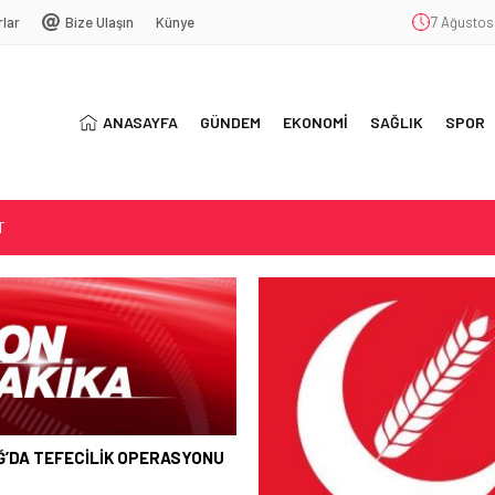
rlar
Bize Ulaşın
Künye
7 Ağustos
ANASAYFA
GÜNDEM
EKONOMİ
SAĞLIK
SPOR
T
SYONU
ŞEKKÜR
Ğ’DA TEFECİLİK OPERASYONU