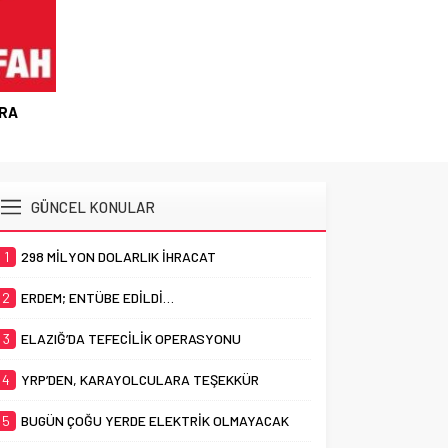
BİR OP
ARA
GÜNCEL KONULAR
1
298 MİLYON DOLARLIK İHRACAT
2
ERDEM; ENTÜBE EDİLDİ…
3
ELAZIĞ’DA TEFECİLİK OPERASYONU
4
YRP’DEN, KARAYOLCULARA TEŞEKKÜR
5
BUGÜN ÇOĞU YERDE ELEKTRİK OLMAYACAK