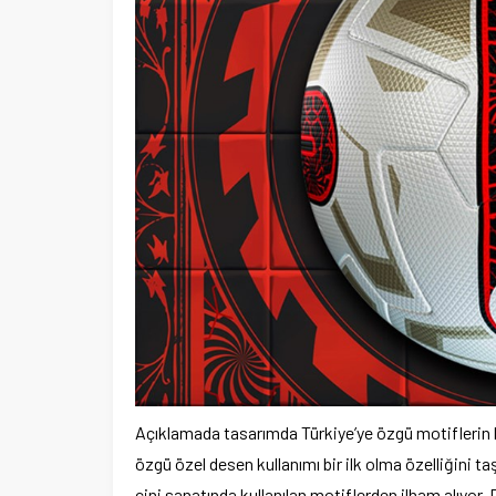
Açıklamada tasarımda Türkiye’ye özgü motiflerin kull
özgü özel desen kullanımı bir ilk olma özelliğini 
çini sanatında kullanılan motiflerden ilham alıyor