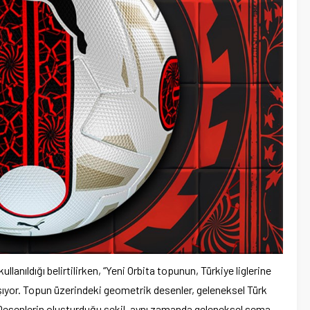
anıldığı belirtilirken, “Yeni Orbita topunun, Türkiye liglerine
taşıyor. Topun üzerindeki geometrik desenler, geleneksel Türk
. Desenlerin oluşturduğu şekil, aynı zamanda geleneksel sema