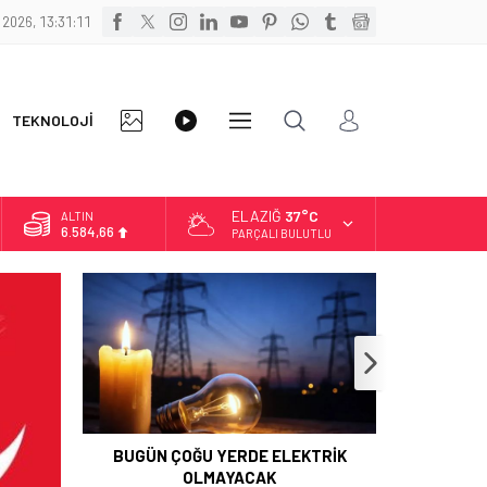
 2026, 13:31:13
FOTO
VİDEO
TEKNOLOJİ
DİĞER
GALERİ
GALERİ
ELAZIĞ
37°C
BİST
13.889,75
PARÇALI BULUTLU
DOLAR
47,7046
EURO
55,0051
ALTIN
6.584,66
BUGÜN ÇOĞU YERDE ELEKTRİK
OLMAYACAK