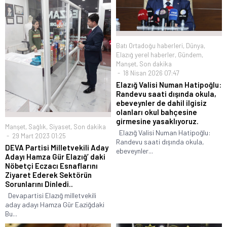
Batı Ortadoğu haberleri
,
Dünya
,
Elazığ yerel haberler
,
Gündem
,
Manşet
,
Son dakika
18 Nisan 2026 07:47
Elazığ Valisi Numan Hatipoğlu:
Randevu saati dışında okula,
ebeveynler de dahil ilgisiz
olanları okul bahçesine
girmesine yasaklıyoruz.
Manşet
,
Sağlık
,
Siyaset
,
Son dakika
Elazığ Valisi Numan Hatipoğlu:
29 Mart 2023 01:25
Randevu saati dışında okula,
DEVA Partisi Milletvekili Aday
ebeveynler...
Adayı Hamza Gür Elazığ’ daki
Nöbetçi Eczacı Esnaflarını
Ziyaret Ederek Sektörün
Sorunlarını Dinledi..
Devapartisi Elazığ milletvekili
aday adayı Hamza Gür Eaziğdaki
Bu...