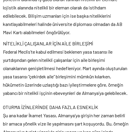
lojistik alanında nitelikli bir eleman olarak da istihdam
edilebilecek. Bilişim uzmanları için ise başka niteliklerini
kanıtlayabilmeleri halinde üniversite diploması olmadan da AB
Mavi Kartı alabilmeleri öngörülüyor.
NİTELİKLİ ÇALIŞANLAR İÇİN AİLE BİRLEŞİMİ
Federal Meclis’te kabul edilmesi beklenen yasa tasarısı ile
yurtdışından gelen nitelikli çalışanlar için aile birleşimi
olanaklarının genişletilmesi hedefleniyor. Mart ayında oluşturulan
yasa tasarısı “çekirdek aile” birleşimini mümkün kılarken,
hükümetin üzerinde uzlaştığı bazı iyileştirmelere göre, örneğin
yabancı bir nitelikli işçinin ebeveynleri de Almanya’ya gelebilecek.
OTURMA İZİNLERİNDE DAHA FAZLA ESNEKLİK
Şu ana kadar İkamet Yasası, Almanya’ya girişin her zaman belirli
bir amaca yönelik vize ile yapılmasını şart koşuyordu. Bu, örneğin
Almanya’ya turist vizesiyle giriş yapan ve kısa süre içinde