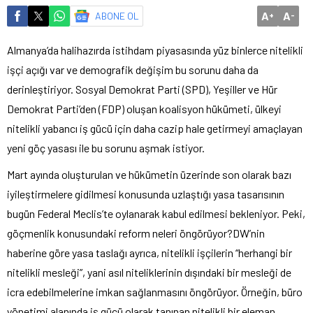
A
A
ABONE OL
+
-
Almanya’da halihazırda istihdam piyasasında yüz binlerce nitelikli
işçi açığı var ve demografik değişim bu sorunu daha da
derinleştiriyor. Sosyal Demokrat Parti (SPD), Yeşiller ve Hür
Demokrat Parti’den (FDP) oluşan koalisyon hükümeti, ülkeyi
nitelikli yabancı iş gücü için daha cazip hale getirmeyi amaçlayan
yeni göç yasası ile bu sorunu aşmak istiyor.
Mart ayında oluşturulan ve hükümetin üzerinde son olarak bazı
iyileştirmelere gidilmesi konusunda uzlaştığı yasa tasarısının
bugün Federal Meclis’te oylanarak kabul edilmesi bekleniyor. Peki,
göçmenlik konusundaki reform neleri öngörüyor?DW’nin
haberine göre yasa taslağı ayrıca, nitelikli işçilerin “herhangi bir
nitelikli mesleği”, yani asıl niteliklerinin dışındaki bir mesleği de
icra edebilmelerine imkan sağlanmasını öngörüyor. Örneğin, büro
yönetimi alanında iş gücü olarak tanınan nitelikli bir eleman,