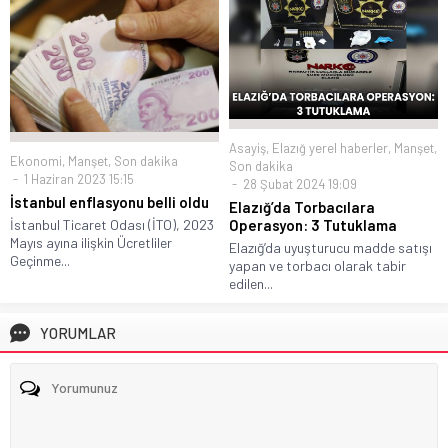
Asayiş
,
Elazığ yerel haberler
,
Manşet
,
Ekonomi
,
Manşet
,
Son dakika
Son dakika
1 Haziran 2023 15:15
28 Şubat 2024 19:09
İstanbul enflasyonu belli oldu
Elazığ’da Torbacılara
Operasyon: 3 Tutuklama
İstanbul Ticaret Odası (İTO), 2023
Mayıs ayına ilişkin Ücretliler
Elazığ’da uyuşturucu madde satışı
Geçinme...
yapan ve torbacı olarak tabir
edilen...
YORUMLAR