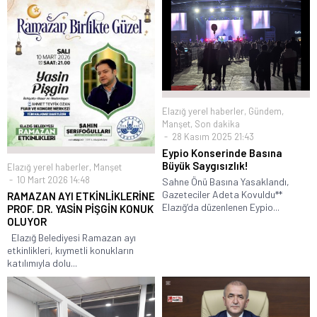
Elazığ yerel haberler
,
Gündem
,
Manşet
,
Son dakika
28 Kasım 2025 21:43
Eypio Konserinde Basına
Büyük Saygısızlık!
Elazığ yerel haberler
,
Manşet
10 Mart 2026 14:48
Sahne Önü Basına Yasaklandı,
Gazeteciler Adeta Kovuldu**
RAMAZAN AYI ETKİNLİKLERİNE
Elazığ’da düzenlenen Eypio...
PROF. DR. YASİN PİŞGİN KONUK
OLUYOR
Elazığ Belediyesi Ramazan ayı
etkinlikleri, kıymetli konukların
katılımıyla dolu...