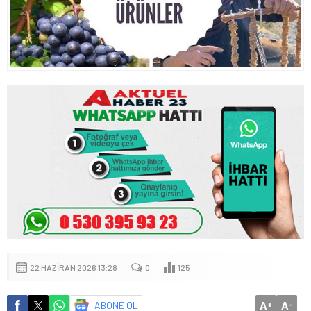
22 HAZIRAN 2026 13:28
0
125
A
A
ABONE OL
+
-