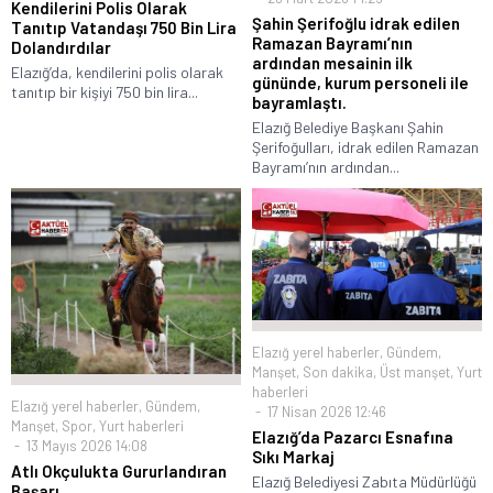
Kendilerini Polis Olarak
Şahin Şerifoğlu idrak edilen
Tanıtıp Vatandaşı 750 Bin Lira
Ramazan Bayramı’nın
Dolandırdılar
ardından mesainin ilk
Elazığ’da, kendilerini polis olarak
gününde, kurum personeli ile
tanıtıp bir kişiyi 750 bin lira...
bayramlaştı.
Elazığ Belediye Başkanı Şahin
Şerifoğulları, idrak edilen Ramazan
Bayramı’nın ardından...
Elazığ yerel haberler
,
Gündem
,
Manşet
,
Son dakika
,
Üst manşet
,
Yurt
haberleri
Elazığ yerel haberler
,
Gündem
,
17 Nisan 2026 12:46
Manşet
,
Spor
,
Yurt haberleri
Elazığ’da Pazarcı Esnafına
13 Mayıs 2026 14:08
Sıkı Markaj
Atlı Okçulukta Gururlandıran
Elazığ Belediyesi Zabıta Müdürlüğü
Başarı