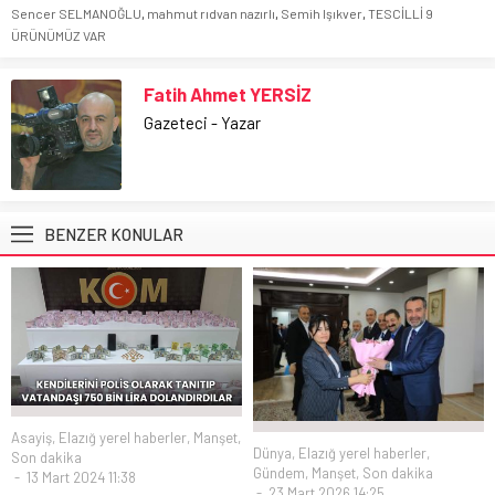
Sencer SELMANOĞLU
,
mahmut rıdvan nazırlı
,
Semih Işıkver
,
TESCİLLİ 9
ÜRÜNÜMÜZ VAR
Fatih Ahmet YERSİZ
Gazeteci - Yazar
BENZER KONULAR
Asayiş
,
Elazığ yerel haberler
,
Manşet
,
Dünya
,
Elazığ yerel haberler
,
Son dakika
Gündem
,
Manşet
,
Son dakika
13 Mart 2024 11:38
23 Mart 2026 14:25