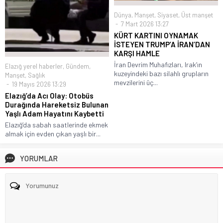
Dünya
,
Manşet
,
Siyaset
,
Üst manşet
7 Mart 2026 13:27
KÜRT KARTINI OYNAMAK
İSTEYEN TRUMP’A İRAN’DAN
KARŞI HAMLE
İran Devrim Muhafızları, Irak’ın
Elazığ yerel haberler
,
Gündem
,
kuzeyindeki bazı silahlı grupların
Manşet
,
Sağlık
mevzilerini üç...
19 Mayıs 2026 13:29
Elazığ’da Acı Olay: Otobüs
Durağında Hareketsiz Bulunan
Yaşlı Adam Hayatını Kaybetti
Elazığ’da sabah saatlerinde ekmek
almak için evden çıkan yaşlı bir...
YORUMLAR