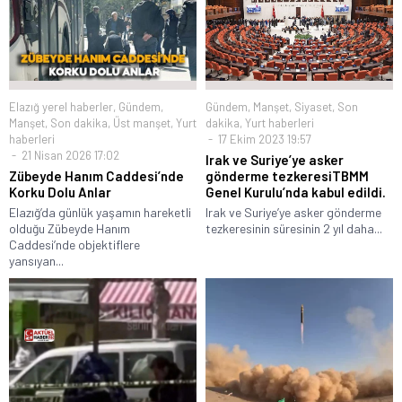
Elazığ yerel haberler
,
Gündem
,
Gündem
,
Manşet
,
Siyaset
,
Son
Manşet
,
Son dakika
,
Üst manşet
,
Yurt
dakika
,
Yurt haberleri
haberleri
17 Ekim 2023 19:57
21 Nisan 2026 17:02
Irak ve Suriye’ye asker
Zübeyde Hanım Caddesi’nde
gönderme tezkeresiTBMM
Korku Dolu Anlar
Genel Kurulu’nda kabul edildi.
Elazığ’da günlük yaşamın hareketli
Irak ve Suriye’ye asker gönderme
olduğu Zübeyde Hanım
tezkeresinin süresinin 2 yıl daha...
Caddesi’nde objektiflere
yansıyan...