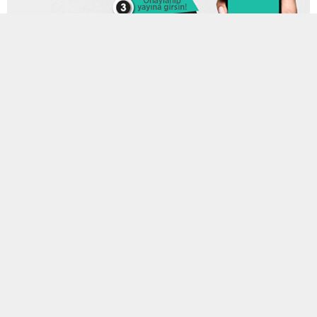
3 OCAK 2026 21:52
0
309
A
A
ABONE OL
+
-
Akşam saatlerinde Baskil’de meydana gelen ve birçok noktadan
hissedilen 4.7 büyüklüğündeki depremin ardından, bu kez Sivrice
ilçesinde bir başka sarsıntı yaşandı. AFAD verilerine göre saat
20.53’te merkez üssü Sivrice olan 3.4 büyüklüğünde bir deprem
daha kaydedildi.
MOBİL REKLAM ALANI