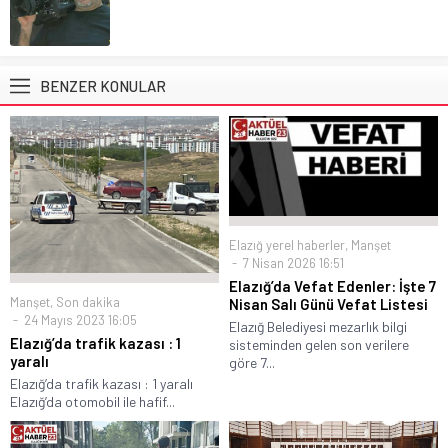
BENZER KONULAR
Elazığ yerel haberler
,
Manşet
7 Nisan 2026 16:51
Elazığ’da Vefat Edenler: İşte 7
Manşet
,
Son dakika
Nisan Salı Günü Vefat Listesi
24 Mayıs 2023 16:05
Elazığ Belediyesi mezarlık bilgi
Elazığ’da trafik kazası : 1
sisteminden gelen son verilere
yaralı
göre 7...
Elazığ’da trafik kazası : 1 yaralı
Elazığ’da otomobil ile hafif...