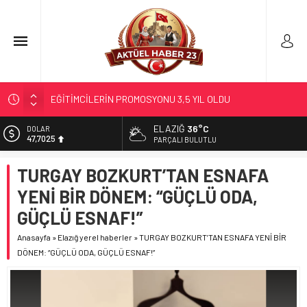
EĞİTİMCİLERİN PROMOSYONU 3,5 YIL OLDU
71 KENTTE OPERASYON
ELAZIĞ
36°C
DOLAR
47,7025
TÜRK DÜNYASI BAŞKENTLERİ
PARÇALI BULUTLU
GÜNEŞ; 12 AĞUSTOS’TA TUTULACAK…
EURO
TURGAY BOZKURT’TAN ESNAFA
55,0112
SOSYAL MEDYANIN KÜÇÜK YAŞ BAĞIMLILIĞI
YENİ BİR DÖNEM: “GÜÇLÜ ODA,
ALTIN
6.519,97
GÜÇLÜ ESNAF!”
BİST
Anasayfa
»
Elazığ yerel haberler
»
TURGAY BOZKURT’TAN ESNAFA YENİ BİR
13.798,82
DÖNEM: “GÜÇLÜ ODA, GÜÇLÜ ESNAF!”