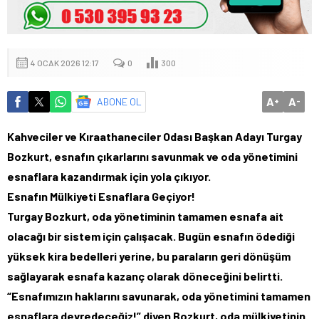
4 OCAK 2026 12:17
0
300
A
A
ABONE OL
+
-
Kahveciler ve Kıraathaneciler Odası Başkan Adayı Turgay
Bozkurt, esnafın çıkarlarını savunmak ve oda yönetimini
esnaflara kazandırmak için yola çıkıyor.
Esnafın Mülkiyeti Esnaflara Geçiyor!
Turgay Bozkurt, oda yönetiminin tamamen esnafa ait
olacağı bir sistem için çalışacak. Bugün esnafın ödediği
yüksek kira bedelleri yerine, bu paraların geri dönüşüm
sağlayarak esnafa kazanç olarak döneceğini belirtti.
“Esnafımızın haklarını savunarak, oda yönetimini tamamen
esnaflara devredeceğiz!” diyen Bozkurt, oda mülkiyetinin