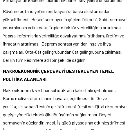
Enflasyonun kademeli olarak tek haneli seviyelere düşürülmesi.
Büyüme potansiyelinin enflasyonist baskı oluşturmadan
yükseltilmesi. Beşeri sermayenin güçlendirilmesi. Sabit sermaye
yatırımlarının artırılması. Toplam faktör verimliliğinin artırılması.
Yapısal reformlarla verimliliğe dayalı yatırım, istihdam, üretim ve
ihracatın artırılması. Deprem sonrası yeniden inşa ve ihya
çalışmaları. Orta-üst gelir grubundan üst gelir grubuna çıkılması.
Gelirin tüm kesimlere adil bir şekilde dağılımı
MAKROEKONOMİK ÇERÇEVEYİ DESTEKLEYEN TEMEL
POLİTİKA ALANLARI
Makroekonomik ve finansal istikrarın kalıcı hale getirilmesi.
Kamu maliye reformlarının hayata geçirilmesi. Ar-Ge ve
yenilikçilik kapasitesinin geliştirilmesi. Yeşil ve dijital ekonomiye
geçişe yönelik teknolojik dönüşümün sağlanması. Beşeri
sermayenin güçlendirilmesi. İş gücü piyasasının etkinleştirilmesi.