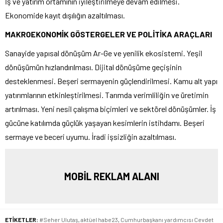
İş ve yatırım ortamının iyileştirilmeye devam edilmesi.
Ekonomide kayıt dışılığın azaltılması.
MAKROEKONOMİK GÖSTERGELER VE POLİTİKA ARAÇLARI
Sanayide yapısal dönüşüm Ar-Ge ve yenilik ekosistemi. Yeşil
dönüşümün hızlandırılması. Dijital dönüşüme geçişinin
desteklenmesi. Beşeri sermayenin güçlendirilmesi. Kamu alt yapı
yatırımlarının etkinleştirilmesi. Tarımda verimliliğin ve üretimin
artırılması. Yeni nesil çalışma biçimleri ve sektörel dönüşümler. İş
gücüne katılımda güçlük yaşayan kesimlerin istihdamı. Beşeri
sermaye ve beceri uyumu. İradi işsizliğin azaltılması.
MOBİL REKLAM ALANI
ETİKETLER:
#Seher Ulutaş
,
aktüel habe23
,
Cumhurbaşkanı yardımcısı Cevdet