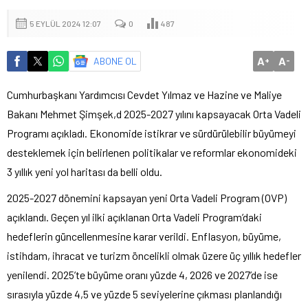
5 EYLÜL 2024 12:07
0
487
A
A
ABONE OL
+
-
Cumhurbaşkanı Yardımcısı Cevdet Yılmaz ve Hazine ve Maliye
Bakanı Mehmet Şimşek,d 2025-2027 yılını kapsayacak Orta Vadeli
Programı açıkladı. Ekonomide istikrar ve sürdürülebilir büyümeyi
desteklemek için belirlenen politikalar ve reformlar ekonomideki
3 yıllık yeni yol haritası da belli oldu.
2025-2027 dönemini kapsayan yeni Orta Vadeli Program (OVP)
açıklandı. Geçen yıl ilki açıklanan Orta Vadeli Program’daki
hedeflerin güncellenmesine karar verildi. Enflasyon, büyüme,
istihdam, ihracat ve turizm öncelikli olmak üzere üç yıllık hedefler
yenilendi. 2025’te büyüme oranı yüzde 4, 2026 ve 2027’de ise
sırasıyla yüzde 4,5 ve yüzde 5 seviyelerine çıkması planlandığı