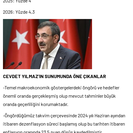
2025: Yüzde 4
2026: Yüzde 4,3
CEVDET YILMAZ’IN SUNUMUNDA ÖNE ÇIKANLAR
-Temel makroekonomik göstergelerdeki öngörü ve hedefler
önemli oranda gerçekleşmiş olup mevcut tahminler büyük
oranda geçerliliğini korumaktadır.
-Öngördüğümüz takvim çerçevesinde 2024 yılı Haziran ayından
itibaren dezenflasyon süreci başlamış olup bu tarihten itibaren
enflasyon oranında 23,5 puan düşüş kaydedilmiştir.