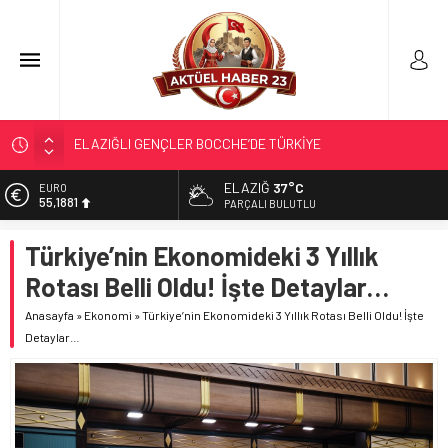
ELAZIĞLI GENÇLER BOCCHE’DE TÜRKİYE
ŞAMPİYONASI’NDA İLİMİZİ GURURLA TEMSİL ETTİ
TÜRK OĞUZ BOYLARI
ELAZIĞ
37°C
EURO
298 MİLYON DOLARLIK İHRACAT
55,1881
PARÇALI BULUTLU
ERDEM; ENTÜBE EDİLDİ…
ALTIN
Türkiye’nin Ekonomideki 3 Yıllık
6.660,55
ELAZIĞ’DA TEFECİLİK OPERASYONU
Rotası Belli Oldu! İşte Detaylar…
BİST
13.779,39
Anasayfa
»
Ekonomi
»
Türkiye’nin Ekonomideki 3 Yıllık Rotası Belli Oldu! İşte
Detaylar…
DOLAR
47,7111