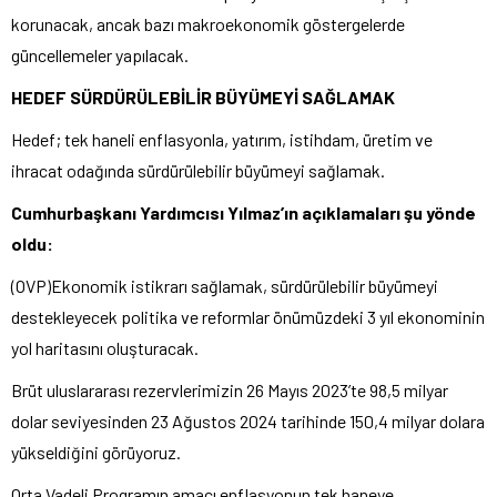
korunacak, ancak bazı makroekonomik göstergelerde
güncellemeler yapılacak.
HEDEF SÜRDÜRÜLEBİLİR BÜYÜMEYİ SAĞLAMAK
Hedef; tek haneli enflasyonla, yatırım, istihdam, üretim ve
ihracat odağında sürdürülebilir büyümeyi sağlamak.
Cumhurbaşkanı Yardımcısı Yılmaz’ın açıklamaları şu yönde
oldu:
(OVP)Ekonomik istikrarı sağlamak, sürdürülebilir büyümeyi
destekleyecek politika ve reformlar önümüzdeki 3 yıl ekonominin
yol haritasını oluşturacak.
Brüt uluslararası rezervlerimizin 26 Mayıs 2023’te 98,5 milyar
dolar seviyesinden 23 Ağustos 2024 tarihinde 150,4 milyar dolara
yükseldiğini görüyoruz.
Orta Vadeli Programın amacı enflasyonun tek haneye