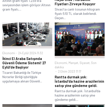
Altının gram fiyatı 1.239 lira
Fiyatları Zirveye Koşuyor
seviyesinden işlem görüyor.Altının
gram fiyatı,...
Sivas’ta canlı tosunun kilogram
fiyatı 510 TL olarak belirlendi.
Geçen...
Ekonomi
24 Eylül 2024 11:32
İkinci El Araba Satışında
Güvenli Ödeme Sistemi! 27
Ekonomi
,
Manşet
,
Siyaset
,
Son
Eylül’de Başlıyor
dakika
2 Ekim 2023 17:17
Ticaret Bakanlığı ile Türkiye
Noterler Birliği işbirliğiyle
Rantta durmak yok:
uygulamaya alınan Güvenli...
İstanbul’da hazine arazilerinin
satışı yine gündeme geldi.
Rantta durmak yok: İstanbul’da
hazine arazilerinin satışı yine
gündeme geldi....