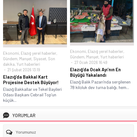
Ekonomi
,
Elazığ yerel haberler
,
Ekonomi
,
Elazığ yerel haberler
,
Gündem
,
Manşet
,
Yurt haberleri
Gündem
,
Manşet
,
Siyaset
,
Son
27 Ocak 2026 16:49
dakika
,
Yurt haberleri
Elazığ’da Ocak Ayı’nın En
21 Şubat 2026 13:19
Büyüğü Yakalandı
Elazığ’da Bakkal Kart
Elazığ Balık Pazarı’nda sergilenen
Projesine Destek Büyüyor!
78 kiloluk dev turna balığı, hem...
Elazığ Bakkallar ve Tekel Bayileri
Odası Başkanı Cebrail Top’un
küçük...
YORUMLAR