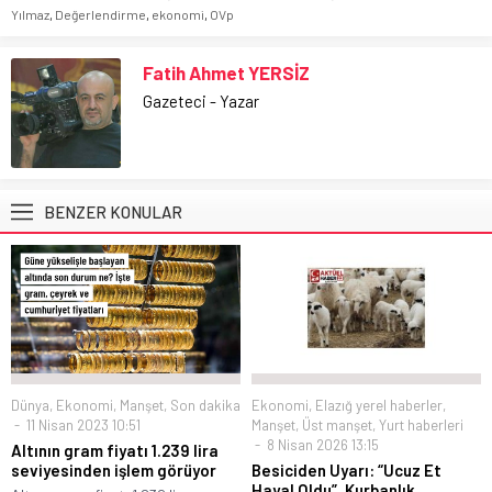
Yılmaz
,
Değerlendirme
,
ekonomi
,
OVp
Fatih Ahmet YERSİZ
Gazeteci - Yazar
BENZER KONULAR
Dünya
,
Ekonomi
,
Manşet
,
Son dakika
Ekonomi
,
Elazığ yerel haberler
,
11 Nisan 2023 10:51
Manşet
,
Üst manşet
,
Yurt haberleri
8 Nisan 2026 13:15
Altının gram fiyatı 1.239 lira
seviyesinden işlem görüyor
Besiciden Uyarı: “Ucuz Et
Hayal Oldu”, Kurbanlık