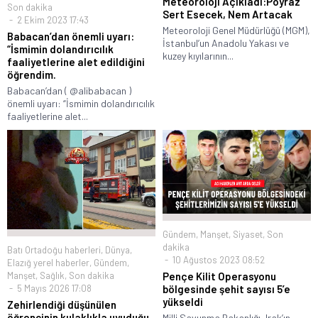
Meteoroloji Açıkladı:Poyraz
Son dakika
Sert Esecek, Nem Artacak
2 Ekim 2023 17:43
Meteoroloji Genel Müdürlüğü (MGM),
Babacan’dan önemli uyarı:
İstanbul’un Anadolu Yakası ve
“İsmimin dolandırıcılık
kuzey kıyılarının...
faaliyetlerine alet edildiğini
öğrendim.
Babacan’dan ( @alibabacan )
önemli uyarı: “İsmimin dolandırıcılık
faaliyetlerine alet...
Gündem
,
Manşet
,
Siyaset
,
Son
dakika
Batı Ortadoğu haberleri
,
Dünya
,
10 Ağustos 2023 08:52
Elazığ yerel haberler
,
Gündem
,
Pençe Kilit Operasyonu
Manşet
,
Sağlık
,
Son dakika
bölgesinde şehit sayısı 5’e
5 Mayıs 2026 17:08
yükseldi
Zehirlendiği düşünülen
öğrencinin kulaklıkla uyuduğu
Milli Savunma Bakanlığı, Irak’ın