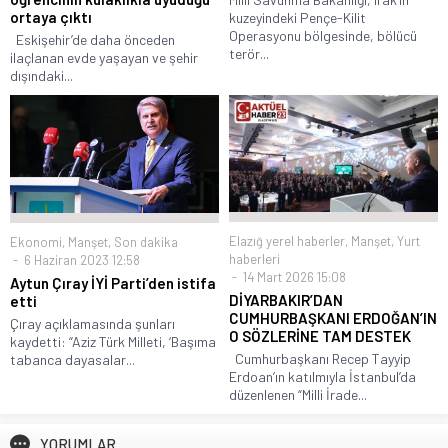
ortaya çıktı
kuzeyindeki Pençe-Kilit
Operasyonu bölgesinde, bölücü
Eskişehir’de daha önceden
terör...
ilaçlanan evde yaşayan ve şehir
dışındaki...
Elazığ yerel haberler
,
Manşet
,
Yurt
Ekonomi
,
Manşet
,
Son dakika
haberleri
6 Haziran 2023 12:58
14 Mart 2026 15:08
Aytun Çıray İYİ Parti’den istifa
DİYARBAKIR’DAN
etti
CUMHURBAŞKANI ERDOĞAN’IN
Çıray açıklamasında şunları
O SÖZLERİNE TAM DESTEK
kaydetti: “Aziz Türk Milleti, ‘Başıma
Cumhurbaşkanı Recep Tayyip
tabanca dayasalar...
Erdoan’ın katılmıyla İstanbul’da
düzenlenen “Milli İrade...
YORUMLAR