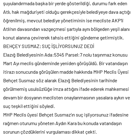
şuyulandırmada başka bir yerde gösterildiği, durumu fark eden
Atlı, hak mağduriyeti olduğu gerekçesiyle belediyeye dava açtığı
öğrenilmiş, mevcut belediye yönetiminin ise mecliste AKP’li
Atlı’nın davasından vazgeçmesi şartıyla aynı bölgeden yeşil alanı
konut alanına çevirerek tahsis ettiğini gündeme getirmiştik.
BEHÇEY SUSMAZ; SUÇ İŞLİYORSUNUZ DEDİ
Elazığ Belediyesinin Ada:5345 Parsel:7 nolu taşınmaz konusu
Mart Ayı meclis gündeminde yeniden görüşüldü. Bir vatandaşın
itirazı sonucunda görüşülen madde hakkında MHP Meclis Üyesi
Behçet Susmaz söz alarak Elazığ Belediyesinin tarihinde
görülmemiş usulsüzlüğe imza attığını ifade ederek mahkemesi
devam bir dosyanın meclisten onaylanmasının yasalara aykırı ve
suç teşkil ettiğini söyledi.
MHP Meclis üyesi Behçet Susmaz’ın suç işliyorsunuz ifadesine
rağmen oturumu yöneten Aydın Kara bu konuda vatandaşın
sorunun çözdüklerini vurgulaması dikkat çekti.