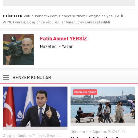
ETİKETLER:
aktüel haber23.com
,
Behçet suzmaz
,
Elazığ belediyesi
,
FATİH
AHMET yersiz
,
Üç ay önce kabul edilen karar üç ay sonra ret edildi
Fatih Ahmet YERSİZ
Gazeteci - Yazar
BENZER KONULAR
Gündem
9 Ağustos 2024 11:32
Asayiş
,
Gündem
,
Manşet
,
Siyaset
,