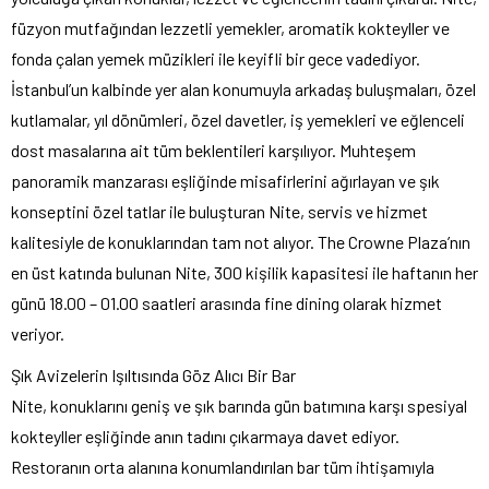
füzyon mutfağından lezzetli yemekler, aromatik kokteyller ve
fonda çalan yemek müzikleri ile keyifli bir gece vadediyor.
İstanbul’un kalbinde yer alan konumuyla arkadaş buluşmaları, özel
kutlamalar, yıl dönümleri, özel davetler, iş yemekleri ve eğlenceli
dost masalarına ait tüm beklentileri karşılıyor. Muhteşem
panoramik manzarası eşliğinde misafirlerini ağırlayan ve şık
konseptini özel tatlar ile buluşturan Nite, servis ve hizmet
kalitesiyle de konuklarından tam not alıyor. The Crowne Plaza’nın
en üst katında bulunan Nite, 300 kişilik kapasitesi ile haftanın her
günü 18.00 – 01.00 saatleri arasında fine dining olarak hizmet
veriyor.
Şık Avizelerin Işıltısında Göz Alıcı Bir Bar
Nite, konuklarını geniş ve şık barında gün batımına karşı spesiyal
kokteyller eşliğinde anın tadını çıkarmaya davet ediyor.
Restoranın orta alanına konumlandırılan bar tüm ihtişamıyla