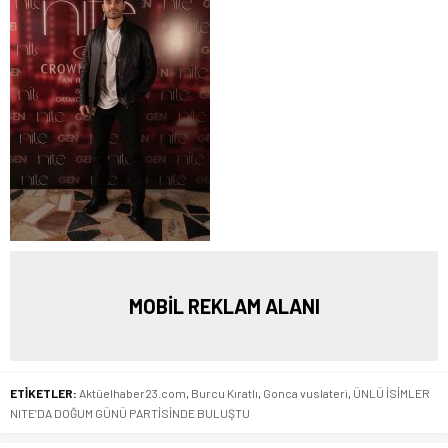
MOBİL REKLAM ALANI
ETİKETLER:
Aktüelhaber23.com
,
Burcu Kıratlı
,
Gonca vuslateri
,
ÜNLÜ İSİMLER
NITE’DA DOĞUM GÜNÜ PARTİSİNDE BULUŞTU