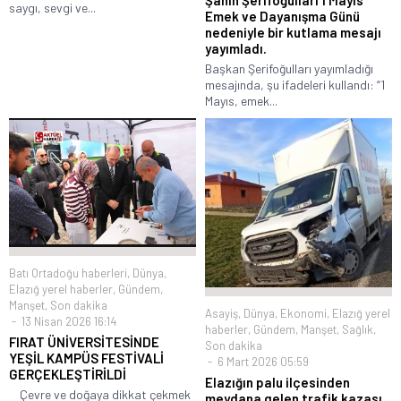
Şahin Şerifoğulları 1 Mayıs
saygı, sevgi ve...
Emek ve Dayanışma Günü
nedeniyle bir kutlama mesajı
yayımladı.
Başkan Şerifoğulları yayımladığı
mesajında, şu ifadeleri kullandı: “1
Mayıs, emek...
Batı Ortadoğu haberleri
,
Dünya
,
Elazığ yerel haberler
,
Gündem
,
Manşet
,
Son dakika
Asayiş
,
Dünya
,
Ekonomi
,
Elazığ yerel
13 Nisan 2026 16:14
haberler
,
Gündem
,
Manşet
,
Sağlık
,
FIRAT ÜNİVERSİTESİNDE
Son dakika
YEŞİL KAMPÜS FESTİVALİ
6 Mart 2026 05:59
GERÇEKLEŞTİRİLDİ
Elazığın palu ilçesinden
Çevre ve doğaya dikkat çekmek
meydana gelen trafik kazası