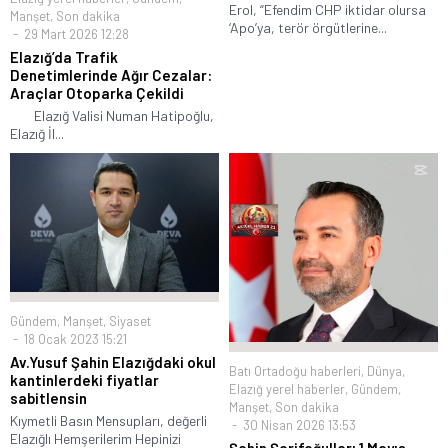
Erol, “Efendim CHP iktidar olursa
Manşet
,
Son dakika
‘Apo’ya, terör örgütlerine...
29 Mart 2026 12:28
Elazığ’da Trafik
Denetimlerinde Ağır Cezalar:
Araçlar Otoparka Çekildi
Elazığ Valisi Numan Hatipoğlu,
Elazığ İl...
Gündem
,
Manşet
,
Siyaset
18 Ocak 2023 15:21
Av.Yusuf Şahin Elazığdaki okul
Batı Ortadoğu haberleri
,
Dünya
,
kantinlerdeki fiyatlar
Elazığ yerel haberler
,
Gündem
,
sabitlensin
Manşet
,
Son dakika
Kıymetli Basın Mensupları, değerli
30 Nisan 2026 13:53
Elazığlı Hemşerilerim Hepinizi