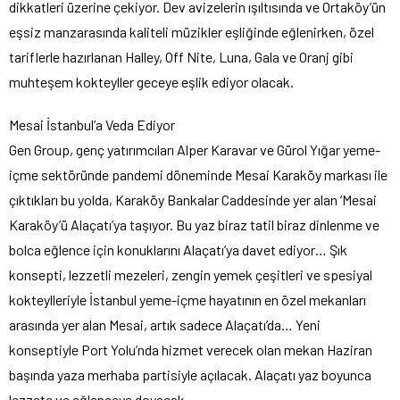
dikkatleri üzerine çekiyor. Dev avizelerin ışıltısında ve Ortaköy’ün
eşsiz manzarasında kaliteli müzikler eşliğinde eğlenirken, özel
tariflerle hazırlanan Halley, Off Nite, Luna, Gala ve Oranj gibi
muhteşem kokteyller geceye eşlik ediyor olacak.
Mesai İstanbul’a Veda Ediyor
Gen Group, genç yatırımcıları Alper Karavar ve Gürol Yığar yeme-
içme sektöründe pandemi döneminde Mesai Karaköy markası ile
çıktıkları bu yolda, Karaköy Bankalar Caddesinde yer alan ‘Mesai
Karaköy’ü Alaçatı’ya taşıyor. Bu yaz biraz tatil biraz dinlenme ve
bolca eğlence için konuklarını Alaçatı’ya davet ediyor… Şık
konsepti, lezzetli mezeleri, zengin yemek çeşitleri ve spesiyal
kokteylleriyle İstanbul yeme-içme hayatının en özel mekanları
arasında yer alan Mesai, artık sadece Alaçatı’da… Yeni
konseptiyle Port Yolu’nda hizmet verecek olan mekan Haziran
başında yaza merhaba partisiyle açılacak. Alaçatı yaz boyunca
lezzete ve eğlenceye doyacak.