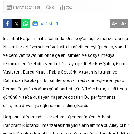
1 MART 2024 11:51
0
702
A
A
ABONE OL
+
-
İstanbul Boğazı’nın ihtişamında, Ortaköy’ün eşsiz manzarasında
Nite’ın lezzetli yemekleri ve kaliteli müzikleri eşliğinde iş, sanat
ve cemiyet hayatının önde gelen isimleri ve sosyal medya
fenomenleri özel bir eventte bir araya geldi. Berkay Şahin, Gonca
Vuslateri, Burcu Kıratlı, Rabia Soytürk, Atakan Işıktutan ve
Rahimcan Kapkap gibi isimler sosyal medyanın eğlenceli yüzü
Sercan Yaşar’ın doğum günü partisi için Nite’da buluştu. 30. yaş
gününü Nite’da kutlayan Yaşar ve dostları DJ performansı
eşliğinde doyasıya eğlencenin tadını çıkardı.
Boğazın İhtişamında Lezzet ve Eğlencenin Yeni Adresi
Panoramik İstanbul manzarasında yıldızların altında büyüleyici bir
yolculuğa çıkan konuklar, lezzet ve eğlencenin tadını çıkardı. Nite,