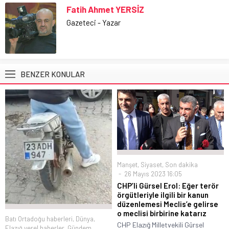
Fatih Ahmet YERSİZ
Gazeteci - Yazar
BENZER KONULAR
Manşet
,
Siyaset
,
Son dakika
26 Mayıs 2023 16:05
CHP’li Gürsel Erol: Eğer terör
örgütleriyle ilgili bir kanun
düzenlemesi Meclis’e gelirse
o meclisi birbirine katarız
Batı Ortadoğu haberleri
,
Dünya
,
CHP Elazığ Milletvekili Gürsel
Elazığ yerel haberler
,
Gündem
,