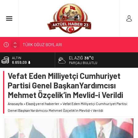
TÜRK OĞUZ BOYLARI
298 MİLYON DOLARLIK İHRACAT
ELAZIĞ
36°C
ALTIN
6.659,09
ERDEM; ENTÜBE EDİLDİ…
PARÇALI BULUTLU
ELAZIĞ’DA TEFECİLİK OPERASYONU
Vefat Eden Milliyetçi Cumhuriyet
BİST
13.779,39
ELAZIĞLI GENÇLER BOCCHE’DE TÜRKİYE
Partisi Genel BaşkanYardımcısı
ŞAMPİYONASI’NDA İLİMİZİ GURURLA TEMSİL ETTİ
DOLAR
Mehmet Özçelik’in Mevlid-i Verildi
47,7155
Anasayfa
»
Elazığ yerel haberler
»
Vefat Eden Milliyetçi Cumhuriyet Partisi
EURO
55,1921
Genel BaşkanYardımcısı Mehmet Özçelik’in Mevlid-i Verildi