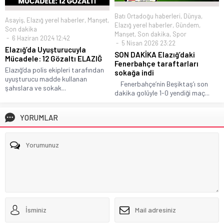
Batı Ortadoğu haberleri
,
Dünya
,
Asayiş
,
Elazığ yerel haberler
,
Manşet
,
Elazığ yerel haberler
,
Gündem
,
Son dakika
Manşet
,
Son dakika
,
Spor
6 Haziran 2024 12:42
5 Nisan 2026 23:22
Elazığ’da Uyuşturucuyla
SON DAKİKA Elazığ’daki
Mücadele: 12 Gözaltı ELAZIĞ
Fenerbahçe taraftarları
Elazığ’da polis ekipleri tarafından
sokağa indi
uyuşturucu madde kullanan
Fenerbahçe’nin Beşiktaş’ı son
şahıslara ve sokak...
dakika golüyle 1-0 yendiği maç...
YORUMLAR