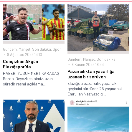
Gündem
,
Manşet
,
Son dakika
,
Spor
8 Ağustos 2023 13:10
Gündem
,
Manşet
,
Son dakika
Cengizhan Akgün
8 Kasım 2023 18:33
Elazığspor’da
Pazarcılıktan yazarlığa
HABER: YUSUF MERT KARADAŞ
uzanan bir serüven
Bordo-Beyazlı ekibimiz, uzun
Elazığ’da pazarcılık yaparak
süredir resmi açıklama...
geçimini sürdüren 26 yaşındaki
Emrullah Naz yazdığı...