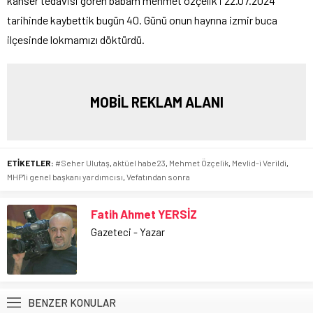
kanser tedavisi gören babam mehmet özçelik i 22.07.2024
tarihinde kaybettik bugün 40. Günü onun hayrına izmir buca
ilçesinde lokmamızı döktürdü.
MOBİL REKLAM ALANI
ETİKETLER:
#Seher Ulutaş
,
aktüel habe23
,
Mehmet Özçelik
,
Mevlid-i Verildi
,
MHP'li genel başkanı yardımcısı
,
Vefatından sonra
Fatih Ahmet YERSİZ
Gazeteci - Yazar
BENZER KONULAR