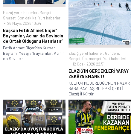
Elazığ yerel haberler
,
Manşet
,
Siyaset
,
Son dakika
,
Yurt haberleri
26 Mayıs 2026 10:34
Başkan Fetih Ahmet Biçer’
Bayramlar, Acının da Sevincin
de Ortak Olduğunu Hatırlatır”
Fetih Ahmet Biçer’den Kurban
Bayramı Mesajı: “Bayramlar, Acının
Elazığ yerel haberler
,
Gündem
,
da Sevincin...
Manşet
,
Üst manşet
,
Yurt haberleri
12 Ocak 2026 22:51
ELAZIĞ’IN GERÇEKLERİ YAPAY
ZEKÂYA EMANET!
KÜLTÜR MÜDÜRLÜĞÜ’NÜN HAZAR
BABA PAYLAŞIMI TEPKİ ÇEKTİ
Elazığ İl Kültür...