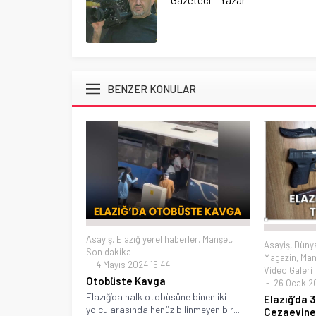
BENZER KONULAR
Asayiş
,
Elazığ yerel haberler
,
Manşet
,
Asayiş
,
Düny
Son dakika
Magazin
,
Man
4 Mayıs 2024 15:44
Video Galeri
Otobüste Kavga
26 Ocak 20
Elazığ’da halk otobüsüne binen iki
Elazığ’da 
yolcu arasında henüz bilinmeyen bir...
Cezaevine