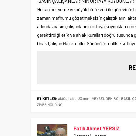
“BASIN ÇALIŞANLARININ ORTAYA KOYDUKLARI
Her an her yerde ve büyük bir özveri ile görevinin b
zaman mefhumu gözetmeksizin çalıştıklarını aktara
adımda, basın çalışanlarının ortaya koydukları em
gerektirdiği etik ve ahlak kuralları doğrultusunda 
Ocak Çalışan Gazeteciler Gününü içtenlikle kutluyo
RE
ETİKETLER:
Aktüelhaber23.com
,
VEYSEL DEMİRCİ: BASIN Ç
ZİVER HOLDİNG
Fatih Ahmet YERSİZ
Gazeteci - Yazar