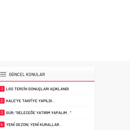
GÜNCEL KONULAR
1
LGS TERCİH SONUÇLARI AÇIKLANDI
2
KALE’YE TAKFİYE YAPILDI…
3
GÜR; ”GELECEĞE YATIRIM YAPALIM…”
4
YENİ SEZON; YENİ KURALLAR…