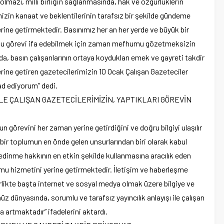
lmazı, milli birliğin sağlanmasında, hak ve özgürlüklerin
izin kanaat ve beklentilerinin tarafsız bir şekilde gündeme
erine getirmektedir. Basınımız her an her yerde ve büyük bir
rı bu görevi ifa edebilmek için zaman mefhumu gözetmeksizin
mda, basın çalışanlarının ortaya koydukları emek ve gayreti takdir
erine getiren gazetecilerimizin 10 Ocak Çalışan Gazeteciler
ad ediyorum” dedi.
İLE ÇALIŞAN GAZETECİLERİMİZİN, YAPTIKLARI GÖREVİN
n görevini her zaman yerine getirdiğini ve doğru bilgiyi ulaşılır
 bir toplumun en önde gelen unsurlarından biri olarak kabul
 edinme hakkının en etkin şekilde kullanmasına aracılık eden
mu hizmetini yerine getirmektedir. İletişim ve haberleşme
irlikte başta internet ve sosyal medya olmak üzere bilgiye ve
z dünyasında, sorumlu ve tarafsız yayıncılık anlayışı ile çalışan
 artmaktadır” ifadelerini aktardı.