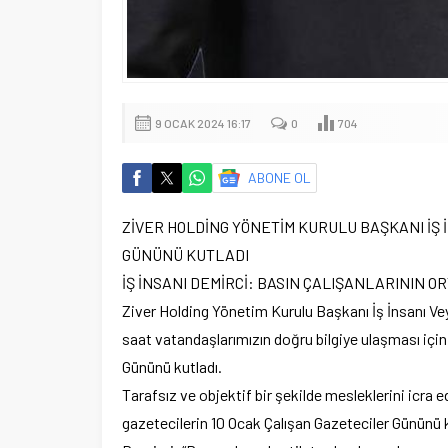
9 OCAK 2024 16:17
0
704
ABONE OL
ZİVER HOLDİNG YÖNETİM KURULU BAŞKANI İŞ 
GÜNÜNÜ KUTLADI
İŞ İNSANI DEMİRCİ: BASIN ÇALIŞANLARININ 
Ziver Holding Yönetim Kurulu Başkanı İş İnsanı Veys
saat vatandaşlarımızın doğru bilgiye ulaşması içi
Gününü kutladı.
Tarafsız ve objektif bir şekilde mesleklerini icra 
gazetecilerin 10 Ocak Çalışan Gazeteciler Gününü 