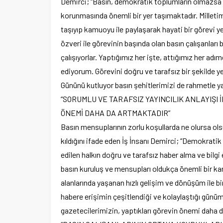
Demirci; “Basın, demokratik toplumların olmazsa o
korunmasında önemli bir yer taşımaktadır. Milletim
taşıyıp kamuoyu ile paylaşarak hayati bir görevi y
özveri ile görevinin başında olan basın çalışanla
çalışıyorlar. Yaptığımız her işte, attığımız her adı
ediyorum. Görevini doğru ve tarafsız bir şekilde y
Gününü kutluyor basın şehitlerimizi de rahmetle y
“SORUMLU VE TARAFSIZ YAYINCILIK ANLAYIŞI 
ÖNEMİ DAHA DA ARTMAKTADIR”
Basın mensuplarının zorlu koşullarda ne olursa olsu
kıldığını ifade eden İş İnsanı Demirci; “Demokratik
edilen halkın doğru ve tarafsız haber alma ve bilgi
basın kuruluş ve mensupları oldukça önemli bir ka
alanlarında yaşanan hızlı gelişim ve dönüşüm ile b
habere erişimin çeşitlendiği ve kolaylaştığı günümü
gazetecilerimizin, yaptıkları görevin önemi daha da