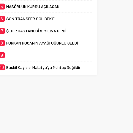
5
MASÖRLÜK KURSU AÇILACAK
6
SON TRANSFER SOL BEK’E…
7
ŞEHİR HASTANESİ 9. YILINA GİRDİ
8
FURKAN HOCANIN AYAĞI UĞURLU GELDİ
9
10
Baskil Kayısısı Malatya’ya Muhtaç Değildir