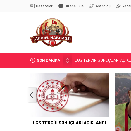
Gazeteler
Sitene Ekle
Astroloji
Yaza
SON DAKİKA
KALE’YE TAKFİYE YAPILDI…
GÜR; ”GELECEĞE YATIRIM YAPA
YENİ SEZON; YENİ KURALLAR…
MASÖRLÜK KURSU AÇILACAK
LGS TERCİH SONUÇLARI AÇIK
LGS TERCİH SONUÇLARI AÇIKLANDI