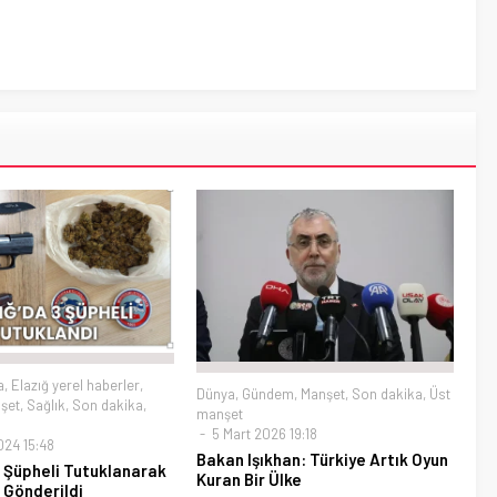
a
,
Elazığ yerel haberler
,
Dünya
,
Gündem
,
Manşet
,
Son dakika
,
Üst
şet
,
Sağlık
,
Son dakika
,
manşet
5 Mart 2026 19:18
24 15:48
Bakan Işıkhan: Türkiye Artık Oyun
3 Şüpheli Tutuklanarak
Kuran Bir Ülke
 Gönderildi