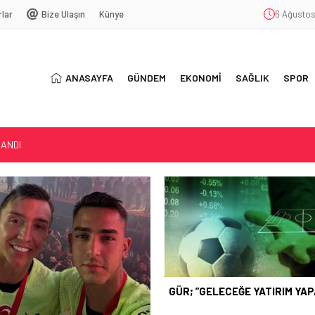
rlar
Bize Ulaşın
Künye
6 Ağustos
ANASAYFA
GÜNDEM
EKONOMİ
SAĞLIK
SPOR
LIM…”
LANDI
GÜR; ”GELECEĞE YATIRIM YA