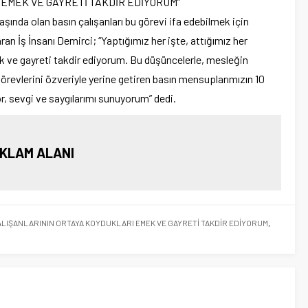
 EMEK VE GAYRETİ TAKDİR EDİYORUM”
aşında olan basın çalışanları bu görevi ifa edebilmek için
n İş İnsanı Demirci; “Yaptığımız her işte, attığımız her
ek ve gayreti takdir ediyorum. Bu düşüncelerle, mesleğin
görevlerini özveriyle yerine getiren basın mensuplarımızın 10
r, sevgi ve saygılarımı sunuyorum” dedi.
KLAM ALANI
ALIŞANLARININ ORTAYA KOYDUKLARI EMEK VE GAYRETİ TAKDİR EDİYORUM
,