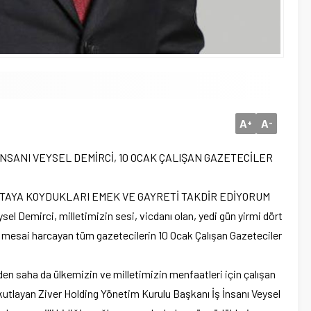
A
A
+
-
İNSANI VEYSEL DEMİRCİ, 10 OCAK ÇALIŞAN GAZETECİLER
ORTAYA KOYDUKLARI EMEK VE GAYRETİ TAKDİR EDİYORUM
el Demirci, milletimizin sesi, vicdanı olan, yedi gün yirmi dört
n mesai harcayan tüm gazetecilerin 10 Ocak Çalışan Gazeteciler
eden saha da ülkemizin ve milletimizin menfaatleri için çalışan
kutlayan Ziver Holding Yönetim Kurulu Başkanı İş İnsanı Veysel