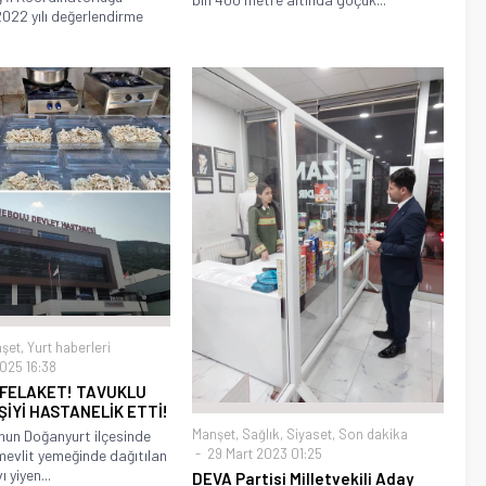
022 yılı değerlendirme
şet
,
Yurt haberleri
025 16:38
 FELAKET! TAVUKLU
İŞİYİ HASTANELİK ETTİ!
Manşet
,
Sağlık
,
Siyaset
,
Son dakika
un Doğanyurt ilçesinde
29 Mart 2023 01:25
evlit yemeğinde dağıtılan
 yiyen...
DEVA Partisi Milletvekili Aday