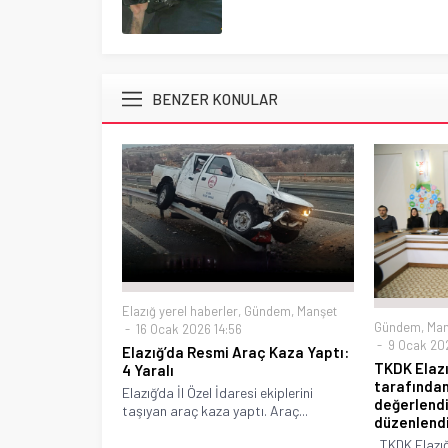
BENZER KONULAR
Elazığ yerel haberler
,
Gündem
,
Manşet
Gündem
,
Man
16 Ocak 2026 14:56
9 Ocak 202
Elazığ’da Resmi Araç Kaza Yaptı:
TKDK Elazı
4 Yaralı
tarafından 
Elazığ’da İl Özel İdaresi ekiplerini
değerlendi
taşıyan araç kaza yaptı. Araç...
düzenlendi
TKDK Elazığ