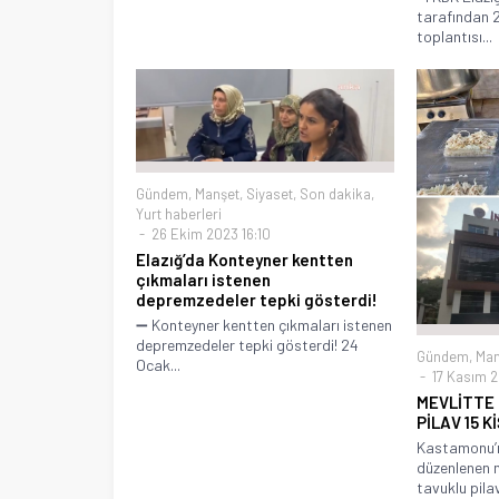
tarafından 2
toplantısı...
Gündem
,
Manşet
,
Siyaset
,
Son dakika
,
Yurt haberleri
26 Ekim 2023 16:10
Elazığ’da Konteyner kentten
çıkmaları istenen
depremzedeler tepki gösterdi!
➖ Konteyner kentten çıkmaları istenen
depremzedeler tepki gösterdi! 24
Gündem
,
Man
Ocak...
17 Kasım 2
MEVLİTTE
PİLAV 15 K
Kastamonu’n
düzenlenen m
tavuklu pilavı