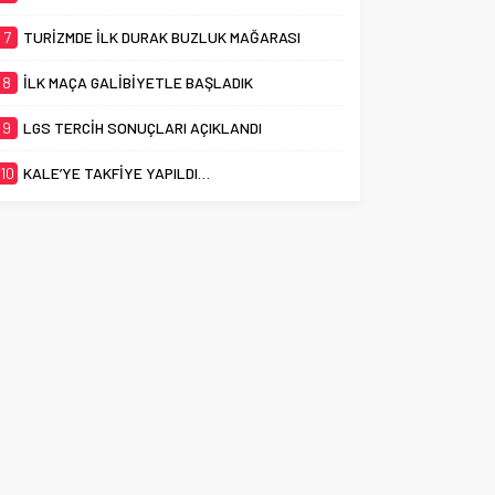
7
TURİZMDE İLK DURAK BUZLUK MAĞARASI
8
İLK MAÇA GALİBİYETLE BAŞLADIK
9
LGS TERCİH SONUÇLARI AÇIKLANDI
10
KALE’YE TAKFİYE YAPILDI…