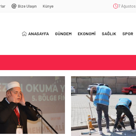
rlar
Bize Ulaşın
Künye
7 Ağustos
ANASAYFA
GÜNDEM
EKONOMİ
SAĞLIK
SPOR
LACAK…
AĞIMLILIĞI
5 YIL OLDU