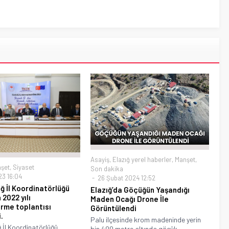
Asayiş
,
Elazığ yerel haberler
,
Manşet
,
şet
,
Siyaset
Son dakika
3 16:04
26 Şubat 2024 12:52
ğ İl Koordinatörlüğü
Elazığ’da Göçüğün Yaşandığı
2022 yılı
Maden Ocağı Drone İle
rme toplantısı
Görüntülendi
.
Palu ilçesinde krom madeninde yerin
 İl Koordinatörlüğü
bin 400 metre altında göçük...