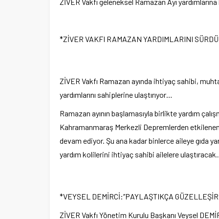
ZİVER Vakfı geleneksel Ramazan Ayı yardımların
*ZİVER VAKFI RAMAZAN YARDIMLARINI SÜRD
ZİVER Vakfı Ramazan ayında ihtiyaç sahibi, muhtaç
yardımlarını sahiplerine ulaştırıyor…
Ramazan ayının başlamasıyla birlikte yardım çalışm
Kahramanmaraş Merkezli Depremlerden etkilenen diğ
devam ediyor. Şu ana kadar binlerce aileye gıda ya
yardım kolilerini ihtiyaç sahibi ailelere ulaştıraca
*VEYSEL DEMİRCİ:‘’PAYLAŞTIKÇA GÜZELLEŞİR
ZİVER Vakfı Yönetim Kurulu Başkanı Veysel DEMİ