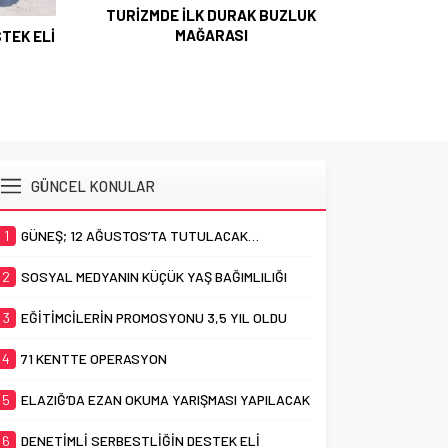
TURİZMDE İLK DURAK BUZLUK
MAĞARASI
TEK ELİ
GÜNCEL KONULAR
1
GÜNEŞ; 12 AĞUSTOS’TA TUTULACAK…
2
SOSYAL MEDYANIN KÜÇÜK YAŞ BAĞIMLILIĞI
3
EĞİTİMCİLERİN PROMOSYONU 3,5 YIL OLDU
4
71 KENTTE OPERASYON
5
ELAZIĞ’DA EZAN OKUMA YARIŞMASI YAPILACAK
6
DENETİMLİ SERBESTLİĞİN DESTEK ELİ