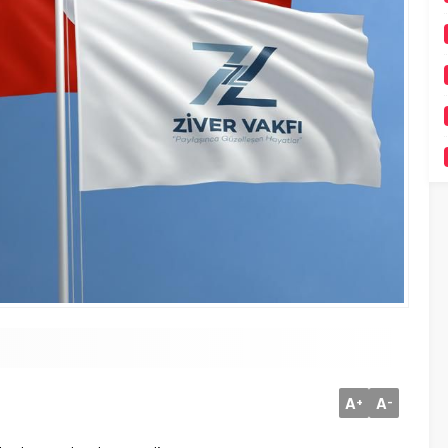
A
A
+
-