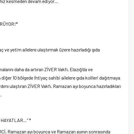
a hız kesmeden devam ediyor…
ÜRÜYOR!*
 ve yetim ailelere ulaştırmak üzere hazırladığı gıda
alarını daha da artıran ZİVER Vakfı, Elazığ’da ve
er 10 bölgede ihtiyaç sahibi ailelere gıda kolileri dağıtmaya
rdımı ulaştıran ZİVER Vakfı, Ramazan ayı boyunca hazırladıkları
k…
 HAYATLAR…’’ *
RCİ, Ramazan ayı boyunca ve Ramazan ayının sonrasında