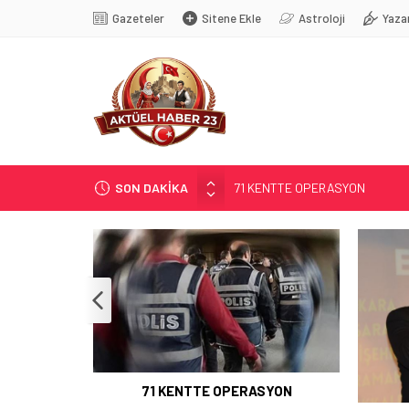
Gazeteler
Sitene Ekle
Astroloji
Yaza
SON DAKİKA
TÜRK DÜNYASI BAŞKENTLERİ
GÜNEŞ; 12 AĞUSTOS’TA TUTU
SOSYAL MEDYANIN KÜÇÜK YAŞ B
EĞİTİMCİLERİN PROMOSYONU 3,
71 KENTTE OPERASYON
71 KENTTE OPERASYON