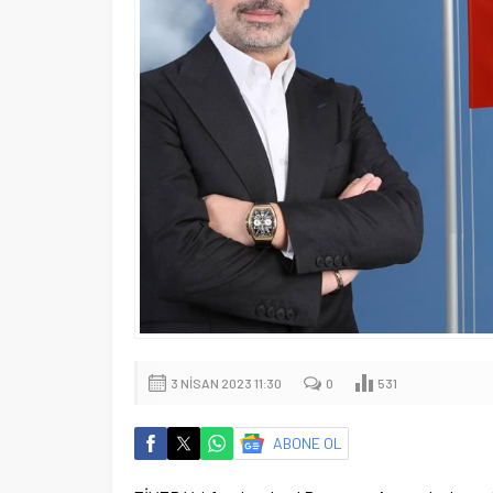
3 NISAN 2023 11:30
0
531
ABONE OL