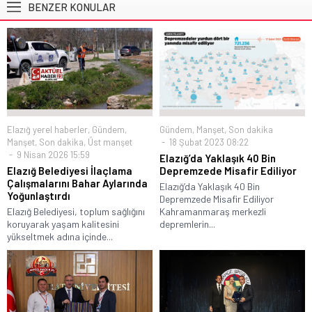
BENZER KONULAR
Elazığ yerel haberler
,
Gündem
,
Gündem
,
Manşet
,
Son dakika
Manşet
,
Son dakika
,
Üst manşet
18 Şubat 2023 08:22
9 Nisan 2026 15:59
Elazığ’da Yaklaşık 40 Bin
Elazığ Belediyesi İlaçlama
Depremzede Misafir Ediliyor
Çalışmalarını Bahar Aylarında
Elazığ’da Yaklaşık 40 Bin
Yoğunlaştırdı
Depremzede Misafir Ediliyor
Elazığ Belediyesi, toplum sağlığını
Kahramanmaraş merkezli
koruyarak yaşam kalitesini
depremlerin...
yükseltmek adına içinde...