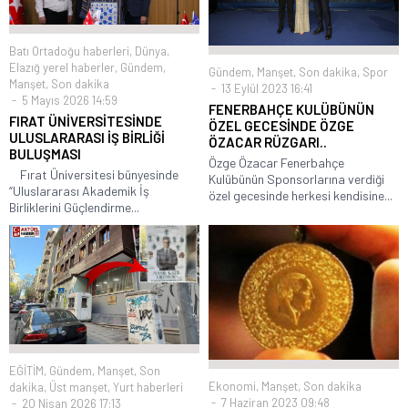
Batı Ortadoğu haberleri
,
Dünya
,
Elazığ yerel haberler
,
Gündem
,
Gündem
,
Manşet
,
Son dakika
,
Spor
Manşet
,
Son dakika
13 Eylül 2023 16:41
5 Mayıs 2026 14:59
FENERBAHÇE KULÜBÜNÜN
FIRAT ÜNİVERSİTESİNDE
ÖZEL GECESİNDE ÖZGE
ULUSLARARASI İŞ BİRLİĞİ
ÖZACAR RÜZGARI..
BULUŞMASI
Özge Özacar Fenerbahçe
Fırat Üniversitesi bünyesinde
Kulübünün Sponsorlarına verdiği
“Uluslararası Akademik İş
özel gecesinde herkesi kendisine...
Birliklerini Güçlendirme...
EĞİTİM
,
Gündem
,
Manşet
,
Son
Ekonomi
,
Manşet
,
Son dakika
dakika
,
Üst manşet
,
Yurt haberleri
7 Haziran 2023 09:48
20 Nisan 2026 17:13