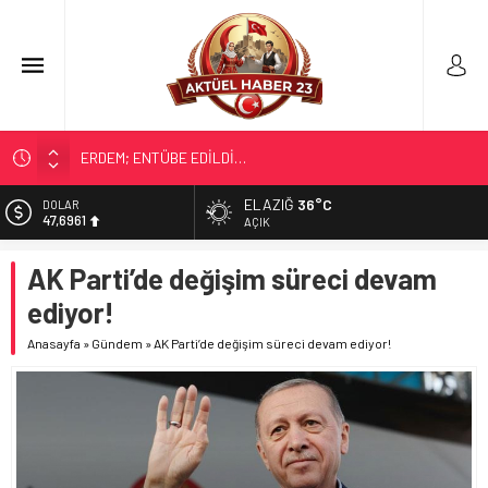
ERDEM; ENTÜBE EDİLDİ…
ELAZIĞ’DA TEFECİLİK OPERASYONU
ELAZIĞ
36°C
DOLAR
47,6961
YRP’DEN, KARAYOLCULARA TEŞEKKÜR
AÇIK
TÜRK OĞUZ BOYLARI
EURO
AK Parti’de değişim süreci devam
55,1808
298 MİLYON DOLARLIK İHRACAT
ediyor!
ALTIN
6.662,82
Anasayfa
»
Gündem
»
AK Parti’de değişim süreci devam ediyor!
BİST
13.779,39