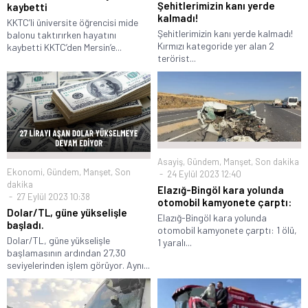
Şehitlerimizin kanı yerde
kaybetti
kalmadı!
KKTC’li üniversite öğrencisi mide
Şehitlerimizin kanı yerde kalmadı!
balonu taktırırken hayatını
Kırmızı kategoride yer alan 2
kaybetti KKTC’den Mersin’e...
terörist...
Asayiş
,
Gündem
,
Manşet
,
Son dakika
Ekonomi
,
Gündem
,
Manşet
,
Son
24 Eylül 2023 12:40
dakika
Elazığ-Bingöl kara yolunda
27 Eylül 2023 10:38
otomobil kamyonete çarptı:
Dolar/TL, güne yükselişle
Elazığ-Bingöl kara yolunda
başladı.
otomobil kamyonete çarptı: 1 ölü,
Dolar/TL, güne yükselişle
1 yaralı...
başlamasının ardından 27,30
seviyelerinden işlem görüyor. Aynı...