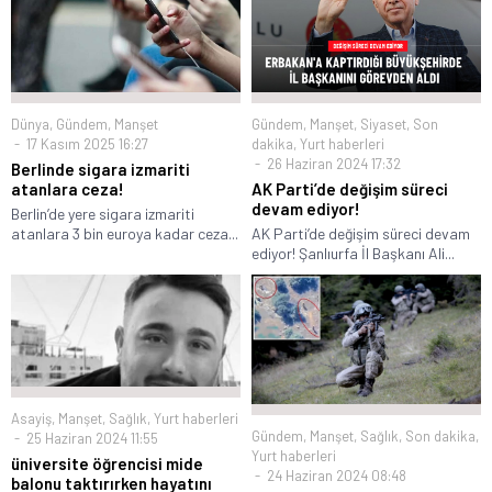
Dünya
,
Gündem
,
Manşet
Gündem
,
Manşet
,
Siyaset
,
Son
17 Kasım 2025 16:27
dakika
,
Yurt haberleri
26 Haziran 2024 17:32
Berlinde sigara izmariti
atanlara ceza!
AK Parti’de değişim süreci
devam ediyor!
Berlin’de yere sigara izmariti
atanlara 3 bin euroya kadar ceza...
AK Parti’de değişim süreci devam
ediyor! Şanlıurfa İl Başkanı Ali...
Asayiş
,
Manşet
,
Sağlık
,
Yurt haberleri
Gündem
,
Manşet
,
Sağlık
,
Son dakika
,
25 Haziran 2024 11:55
Yurt haberleri
üniversite öğrencisi mide
24 Haziran 2024 08:48
balonu taktırırken hayatını