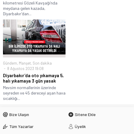
kilometresi Gözeli Kavşağı’nda
meydana gelen kazada,
Diyarbakır’dan...
Gündem
,
Manşet
,
Son dakika
8 Ağustos 2023 19:08
Diyarbakır’da oto yıkamaya 5,
halı yıkamaya 3 gün yasak
Mevsim normallerinin üzerinde
seyreden ve 45 dereceyi aşan hava
sıcaklığı...
Bize Ulaşın
Sitene Ekle
Tüm Yazarlar
Üyelik