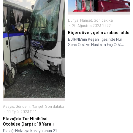
Dünya
,
Manşet
,
Son dakika
20 Ağustos 2023 10:22
Biçerdöver, gelin arabası oldu
EDİRNE’nin Keşan ilçesinde Nur
Sena (25) ve Mustafa Fıçı (26)...
Asayiş
,
Gündem
,
Manşet
,
Son dakika
10 Eylül 2023 11:14
Elazığ’da Tur Minibüsü
Otobüse Çarptı: 18 Yaralı
Elazığ-Malatya karayolunun 21.