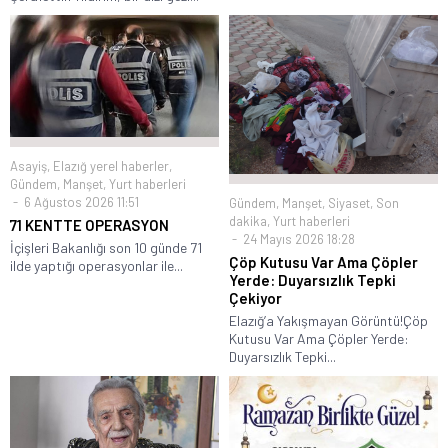
Asayiş
,
Elazığ yerel haberler
,
Gündem
,
Manşet
,
Yurt haberleri
6 Ağustos 2026 11:51
Gündem
,
Manşet
,
Siyaset
,
Son
dakika
,
Yurt haberleri
71 KENTTE OPERASYON
24 Mayıs 2026 18:28
İçişleri Bakanlığı son 10 günde 71
Çöp Kutusu Var Ama Çöpler
ilde yaptığı operasyonlar ile...
Yerde: Duyarsızlık Tepki
Çekiyor
Elazığ’a Yakışmayan Görüntü!Çöp
Kutusu Var Ama Çöpler Yerde:
Duyarsızlık Tepki...