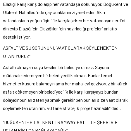
Elazığ’ı karış karış dolaşıp her vatandaşa dokunuyor. Doğukent ve
Ulukent Mahallesi’nde çay ocaklarını ziyaret eden Akın
vatandaşların yoğun ilgisi ile karşılaşırken her vatandaşın derdini
dinleyip Elazığ için Elazığlılar için hazırladığı projeleri anlatıp
destek istiyor.
ASFALT VE SU SORUNUNU VAAT OLARAK SÖYLEMEKTEN
UTANIYORUZ”
Asfaltı olmayan suyu kesilen bir belediye olmaz. Suyuna
müdahale edemeyen bir belediyecilik olmaz. Bunlar temel
hizmetler kusura bakmayın ama her mahalleyi geziyoruz bir kürek
asfalt dökemeyen bir belediyecilik ile karşı karşıyayız bundan
dolayıdır bunları zaten yapmak gerekir ben bunları size vaat olarak
söylemekten utanırım. 40 tane stratejik proje hazırladık” dedi.
“DOĞUKENT- HİLALKENT TRAMWAY HATTI İLE ŞEHRİ BİR
UÇTAN BİR UCA BAĞLAYACAĞIZ”