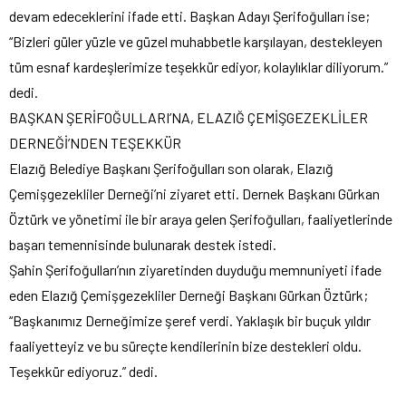
devam edeceklerini ifade etti. Başkan Adayı Şerifoğulları ise;
“Bizleri güler yüzle ve güzel muhabbetle karşılayan, destekleyen
tüm esnaf kardeşlerimize teşekkür ediyor, kolaylıklar diliyorum.”
dedi.
BAŞKAN ŞERİFOĞULLARI’NA, ELAZIĞ ÇEMİŞGEZEKLİLER
DERNEĞİ’NDEN TEŞEKKÜR
Elazığ Belediye Başkanı Şerifoğulları son olarak, Elazığ
Çemişgezekliler Derneği’ni ziyaret etti. Dernek Başkanı Gürkan
Öztürk ve yönetimi ile bir araya gelen Şerifoğulları, faaliyetlerinde
başarı temennisinde bulunarak destek istedi.
Şahin Şerifoğulları’nın ziyaretinden duyduğu memnuniyeti ifade
eden Elazığ Çemişgezekliler Derneği Başkanı Gürkan Öztürk;
“Başkanımız Derneğimize şeref verdi. Yaklaşık bir buçuk yıldır
faaliyetteyiz ve bu süreçte kendilerinin bize destekleri oldu.
Teşekkür ediyoruz.” dedi.