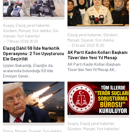
Asayiş
,
Elazığ yerel haberler
,
Gündem
,
Manşet
,
Son dakika
,
Üst
Elazığ yerel haberler
,
Gündem
,
manşet
,
Yurt haberleri
Manşet
,
Siyaset
,
Son dakika
7 Nisan 2026 18:20
31 Aralık 2023 15:30
Elazığ Dâhil 59 İlde Narkotik
AK Parti Kadın Kolları Başkanı
Operasyonu: 2 Ton Uyuşturucu
Tüver’den Yeni Yıl Mesajı
Ele Geçirildi
AK Parti Kadın Kolları Başkanı
İçişleri Bakanlığı, Elazığ’ın da
Tüver’den Yeni Yıl Mesajı AK...
aralarında bulunduğu 59 ilde
Emniyet Genel...
Asayiş
,
Elazığ yerel haberler
,
Gündem
,
Manşet
,
Yurt haberleri
Dünya
,
Manşet
,
Siyaset
,
Son dakika