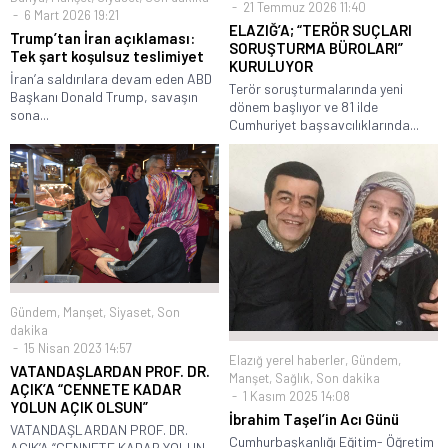
21 Temmuz 2026 11:40
6 Mart 2026 19:21
ELAZIĞ’A; “TERÖR SUÇLARI
Trump’tan İran açıklaması:
SORUŞTURMA BÜROLARI”
Tek şart koşulsuz teslimiyet
KURULUYOR
İran’a saldırılara devam eden ABD
Terör soruşturmalarında yeni
Başkanı Donald Trump, savaşın
dönem başlıyor ve 81 ilde
sona...
Cumhuriyet başsavcılıklarında...
Gündem
,
Manşet
,
Siyaset
,
Son
dakika
15 Nisan 2023 14:57
Elazığ yerel haberler
,
Gündem
,
VATANDAŞLARDAN PROF. DR.
Manşet
,
Sağlık
,
Son dakika
AÇIK’A “CENNETE KADAR
1 Kasım 2025 14:08
YOLUN AÇIK OLSUN”
İbrahim Taşel’in Acı Günü
VATANDAŞLARDAN PROF. DR.
Cumhurbaşkanlığı Eğitim- Öğretim
AÇIK’A “CENNETE KADAR YOLUN