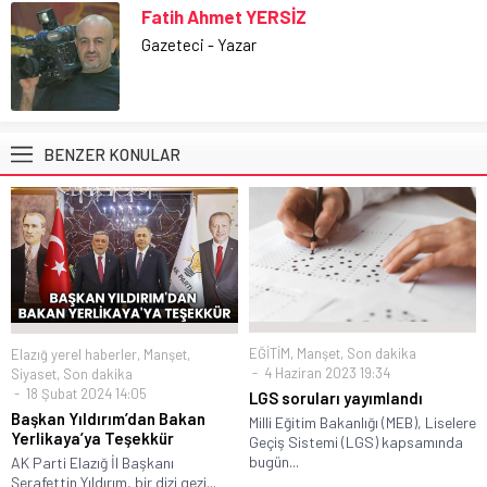
Fatih Ahmet YERSİZ
Gazeteci - Yazar
BENZER KONULAR
EĞİTİM
,
Manşet
,
Son dakika
Elazığ yerel haberler
,
Manşet
,
4 Haziran 2023 19:34
Siyaset
,
Son dakika
18 Şubat 2024 14:05
LGS soruları yayımlandı
Başkan Yıldırım’dan Bakan
Milli Eğitim Bakanlığı (MEB), Liselere
Yerlikaya’ya Teşekkür
Geçiş Sistemi (LGS) kapsamında
bugün...
AK Parti Elazığ İl Başkanı
Şerafettin Yıldırım, bir dizi gezi...