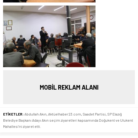
MOBİL REKLAM ALANI
ETİKETLER:
Abdullah Akın
,
Aktüelhaber23.com
,
Saadet Partisi
,
SP Elazığ
Belediye Başkanı Adayı Akın seçim ziyaretleri kapsamında Doğukent ve Ulukent
Mahallesi’ni ziyaret etti.