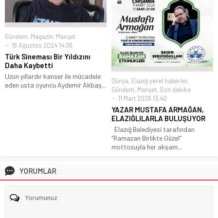
Gündem
,
Magazin
,
Manşet
16 Ağustos 2024 14:36
Türk Sineması Bir Yıldızını
Daha Kaybetti
Uzun yıllardır kanser ile mücadele
Dünya
,
Elazığ yerel haberler
,
eden usta oyuncu Aydemir Akbaş...
Gündem
,
Manşet
,
Son dakika
11 Mart 2026 13:40
YAZAR MUSTAFA ARMAĞAN,
ELAZIĞLILARLA BULUŞUYOR
Elazığ Belediyesi tarafından
“Ramazan Birlikte Güzel”
mottosuyla her akşam...
YORUMLAR