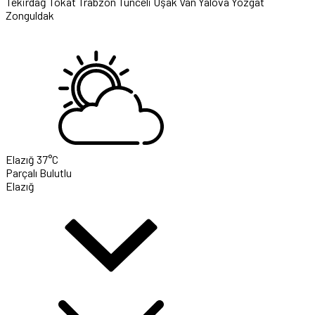
Tekirdağ
Tokat
Trabzon
Tunceli
Uşak
Van
Yalova
Yozgat
Zonguldak
Elazığ
37°C
Parçalı Bulutlu
Elazığ