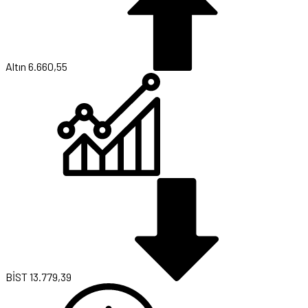
BİST
13.779,39
Dolar
47,7111