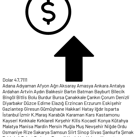
Euro
55,1881
Adana
Adıyaman
Afyon
Ağrı
Aksaray
Amasya
Ankara
Antalya
Ardahan
Artvin
Aydın
Balıkesir
Bartın
Batman
Bayburt
Bilecik
Bingöl
Bitlis
Bolu
Burdur
Bursa
Çanakkale
Çankırı
Çorum
Denizli
Diyarbakır
Düzce
Edirne
Elazığ
Erzincan
Erzurum
Eskişehir
Gaziantep
Giresun
Gümüşhane
Hakkari
Hatay
Iğdır
Isparta
İstanbul
İzmir
K.Maraş
Karabük
Karaman
Kars
Kastamonu
Kayseri
Kırıkkale
Kırklareli
Kırşehir
Kilis
Kocaeli
Konya
Kütahya
Malatya
Manisa
Mardin
Mersin
Muğla
Muş
Nevşehir
Niğde
Ordu
Osmaniye
Rize
Sakarya
Samsun
Siirt
Sinop
Sivas
Şanlıurfa
Şırnak