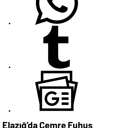
Elazığ’da Cemre Fuhuş