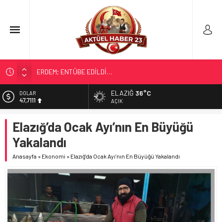
ERDEM; ENTÜBE EDİLDİ…
ELAZIĞ’DA TEFECİLİK OPERASYONU
ELAZIĞ
36°C
DOLAR
47,7111
YRP’DEN, KARAYOLCULARA TEŞEKKÜR
AÇIK
TÜRK OĞUZ BOYLARI
EURO
Elazığ’da Ocak Ayı’nın En Büyüğü
55,1881
298 MİLYON DOLARLIK İHRACAT
Yakalandı
ALTIN
6.660,55
Anasayfa
»
Ekonomi
»
Elazığ’da Ocak Ayı’nın En Büyüğü Yakalandı
BİST
13.779,39