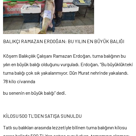
BALIKÇI RAMAZAN ERDOĞAN: BU YILIN EN BÜYÜK BALIĞI
Köşem Balıkçılık Çalışanı Ramazan Erdoğan, turna balığının bu
yılın en büyük balığı olduğunu vurguladı. Erdoğan, “Bu büyüklükteki
turna balığı çok sık yakalanmıyor. Dün Murat nehrinde yakalandı.
78 kilo civarında
bu senenin en büyük balığı” dedi.
KİLOSU 500 TL’DEN SATIŞA SUNULDU
Tatlı su balıkları arasında lezzetiyle bilinen turna balığının kilosu
parça halinde 500 TL’den satışa sunulurken, tamamının alınması