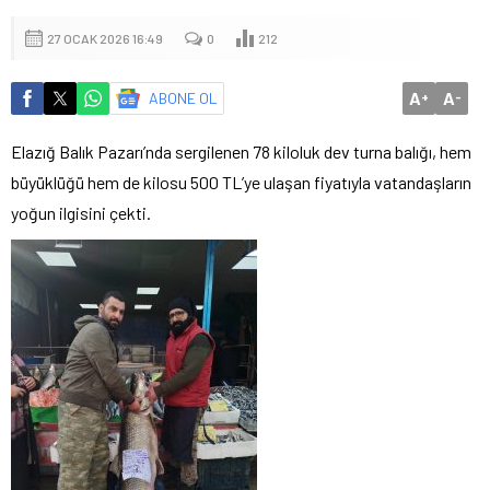
27 OCAK 2026 16:49
0
212
A
A
ABONE OL
+
-
Elazığ Balık Pazarı’nda sergilenen 78 kiloluk dev turna balığı, hem
büyüklüğü hem de kilosu 500 TL’ye ulaşan fiyatıyla vatandaşların
yoğun ilgisini çekti.