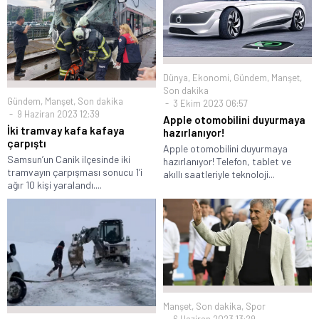
Dünya
,
Ekonomi
,
Gündem
,
Manşet
,
Son dakika
Gündem
,
Manşet
,
Son dakika
3 Ekim 2023 06:57
9 Haziran 2023 12:39
Apple otomobilini duyurmaya
İki tramvay kafa kafaya
hazırlanıyor!
çarpıştı
Apple otomobilini duyurmaya
Samsun’un Canik ilçesinde iki
hazırlanıyor! Telefon, tablet ve
tramvayın çarpışması sonucu 1’i
akıllı saatleriyle teknoloji...
ağır 10 kişi yaralandı....
Manşet
,
Son dakika
,
Spor
6 Haziran 2023 13:29