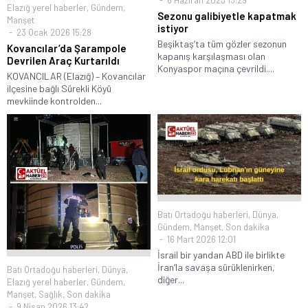
Elazığ yerel haberler
,
Gündem
,
Sezonu galibiyetle kapatmak
Manşet
istiyor
23 Ocak 2026 15:28
Beşiktaş’ta tüm gözler sezonun
Kovancılar’da Şarampole
kapanış karşılaşması olan
Devrilen Araç Kurtarıldı
Konyaspor maçına çevrildi....
KOVANCILAR (Elazığ) – Kovancılar
ilçesine bağlı Sürekli Köyü
mevkiinde kontrolden...
Batı Ortadoğu haberleri
,
Dünya
,
Gündem
,
Manşet
,
Son dakika
16 Mart 2026 12:01
İsrail bir yandan ABD ile birlikte
İran’la savaşa sürüklenirken,
Batı Ortadoğu haberleri
,
Dünya
,
diğer...
Elazığ yerel haberler
,
Gündem
,
Manşet
,
Sağlık
,
Son dakika
9 Nisan 2026 13:42