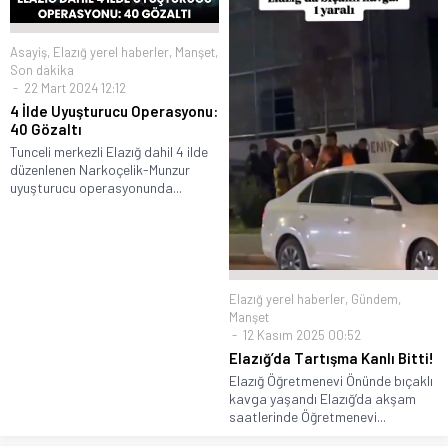
Asayiş
,
Elazığ yerel haberler
,
Manşet
,
Son dakika
22 Mart 2024 12:12
4 İlde Uyuşturucu Operasyonu:
40 Gözaltı
Tunceli merkezli Elazığ dahil 4 ilde
düzenlenen Narkoçelik-Munzur
uyuşturucu operasyonunda...
Elazığ yerel haberler
,
Gündem
,
Manşet
12 Kasım 2025 00:52
Elazığ’da Tartışma Kanlı Bitti!
Elazığ Öğretmenevi Önünde bıçaklı
kavga yaşandı Elazığ’da akşam
saatlerinde Öğretmenevi...