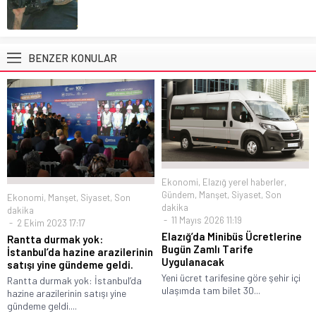
BENZER KONULAR
Ekonomi
,
Elazığ yerel haberler
,
Gündem
,
Manşet
,
Siyaset
,
Son
Ekonomi
,
Manşet
,
Siyaset
,
Son
dakika
dakika
11 Mayıs 2026 11:19
2 Ekim 2023 17:17
Elazığ’da Minibüs Ücretlerine
Rantta durmak yok:
Bugün Zamlı Tarife
İstanbul’da hazine arazilerinin
Uygulanacak
satışı yine gündeme geldi.
Yeni ücret tarifesine göre şehir içi
Rantta durmak yok: İstanbul’da
ulaşımda tam bilet 30...
hazine arazilerinin satışı yine
gündeme geldi....