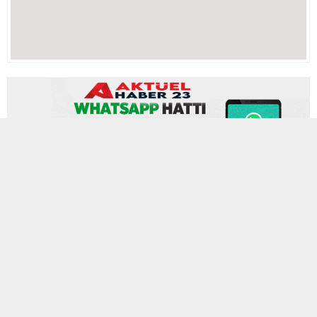
4 MAYIS 2023 14:04
0
557
A
A
ABONE OL
+
-