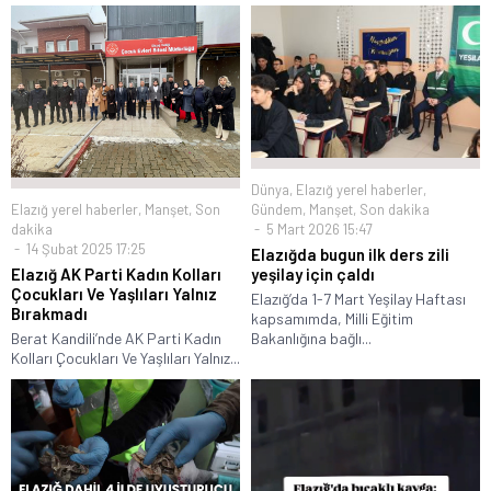
Dünya
,
Elazığ yerel haberler
,
Elazığ yerel haberler
,
Manşet
,
Son
Gündem
,
Manşet
,
Son dakika
dakika
5 Mart 2026 15:47
14 Şubat 2025 17:25
Elazığda bugun ilk ders zili
Elazığ AK Parti Kadın Kolları
yeşilay için çaldı
Çocukları Ve Yaşlıları Yalnız
Elazığ’da 1-7 Mart Yeşilay Haftası
Bırakmadı
kapsamımda, Milli Eğitim
Berat Kandili’nde AK Parti Kadın
Bakanlığına bağlı...
Kolları Çocukları Ve Yaşlıları Yalnız...