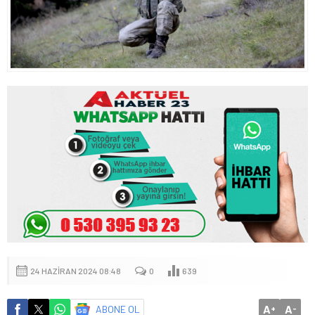
24 HAZIRAN 2024 08:48
0
639
A
A
ABONE OL
+
-