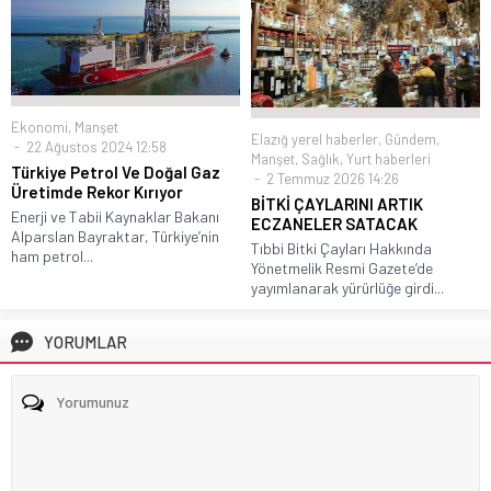
Ekonomi
,
Manşet
Elazığ yerel haberler
,
Gündem
,
22 Ağustos 2024 12:58
Manşet
,
Sağlık
,
Yurt haberleri
Türkiye Petrol Ve Doğal Gaz
2 Temmuz 2026 14:26
Üretimde Rekor Kırıyor
BİTKİ ÇAYLARINI ARTIK
Enerji ve Tabii Kaynaklar Bakanı
ECZANELER SATACAK
Alparslan Bayraktar, Türkiye’nin
Tıbbi Bitki Çayları Hakkında
ham petrol...
Yönetmelik Resmi Gazete’de
yayımlanarak yürürlüğe girdi...
YORUMLAR