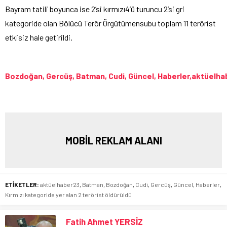
Bayram tatili boyunca ise 2’si kırmızı4’ü turuncu 2’si gri
kategoride olan Bölücü Terör Örgütümensubu toplam 11 terörist
etkisiz hale getirildi.
Bozdoğan, Gercüş, Batman, Cudi, Güncel, Haberler,aktüelh
MOBİL REKLAM ALANI
ETİKETLER:
aktüelhaber23
,
Batman
,
Bozdoğan
,
Cudi
,
Gercüş
,
Güncel
,
Haberler
,
Kırmızı kategoride yer alan 2 terörist öldürüldü
Fatih Ahmet YERSİZ