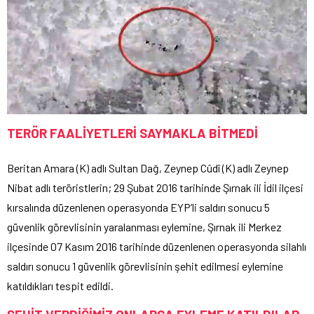
TERÖR FAALİYETLERİ SAYMAKLA BİTMEDİ
Beritan Amara (K) adlı Sultan Dağ, Zeynep Cûdî (K) adlı Zeynep
Nibat adlı teröristlerin; 29 Şubat 2016 tarihinde Şırnak ili İdil ilçesi
kırsalında düzenlenen operasyonda EYP’li saldırı sonucu 5
güvenlik görevlisinin yaralanması eylemine, Şırnak ili Merkez
ilçesinde 07 Kasım 2016 tarihinde düzenlenen operasyonda silahlı
saldırı sonucu 1 güvenlik görevlisinin şehit edilmesi eylemine
katıldıkları tespit edildi.