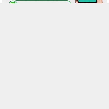
23 HAZIRAN 2024 15:25
0
630
A
A
ABONE OL
+
-
Mikrofon kazası hafızalardaki yerini koruyan Türk-İş Genel
Başkanı Ergün Atalay, asgari ücret için ara zam çağrısı yaptı:
“Enflasyonun bu kadar ezdiği bir dönem görmemiştim,
yaşamamıştım. 25 yıldır böyle bir sıkıntı görmedim. Asgari ücrete
ara zam yapılması zorunlu hale gelmiştir.”
MOBİL REKLAM ALANI