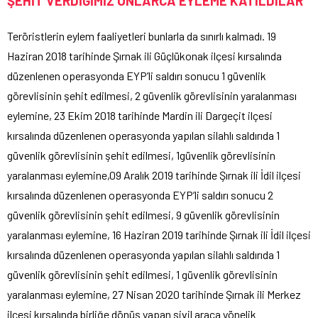
ŞEHİT VERDİĞİMİZ ONLARCA EYLEME KATILDILAR
Teröristlerin eylem faaliyetleri bunlarla da sınırlı kalmadı. 19
Haziran 2018 tarihinde Şırnak ili Güçlükonak ilçesi kırsalında
düzenlenen operasyonda EYP’li saldırı sonucu 1 güvenlik
görevlisinin şehit edilmesi, 2 güvenlik görevlisinin yaralanması
eylemine, 23 Ekim 2018 tarihinde Mardin ili Dargeçit ilçesi
kırsalında düzenlenen operasyonda yapılan silahlı saldırıda 1
güvenlik görevlisinin şehit edilmesi, 1güvenlik görevlisinin
yaralanması eylemine,09 Aralık 2019 tarihinde Şırnak ili İdil ilçesi
kırsalında düzenlenen operasyonda EYP’li saldırı sonucu 2
güvenlik görevlisinin şehit edilmesi, 9 güvenlik görevlisinin
yaralanması eylemine, 16 Haziran 2019 tarihinde Şırnak ili İdil ilçesi
kırsalında düzenlenen operasyonda yapılan silahlı saldırıda 1
güvenlik görevlisinin şehit edilmesi, 1 güvenlik görevlisinin
yaralanması eylemine, 27 Nisan 2020 tarihinde Şırnak ili Merkez
ilçesi kırsalında birliğe dönüş yapan sivil araca yönelik