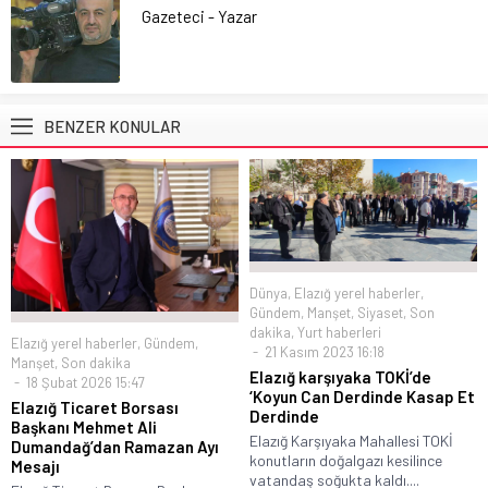
Gazeteci - Yazar
BENZER KONULAR
Dünya
,
Elazığ yerel haberler
,
Gündem
,
Manşet
,
Siyaset
,
Son
dakika
,
Yurt haberleri
Elazığ yerel haberler
,
Gündem
,
21 Kasım 2023 16:18
Manşet
,
Son dakika
Elazığ karşıyaka TOKİ’de
18 Şubat 2026 15:47
‘Koyun Can Derdinde Kasap Et
Elazığ Ticaret Borsası
Derdinde
Başkanı Mehmet Ali
Elazığ Karşıyaka Mahallesi TOKİ
Dumandağ’dan Ramazan Ayı
konutların doğalgazı kesilince
Mesajı
vatandaş soğukta kaldı....