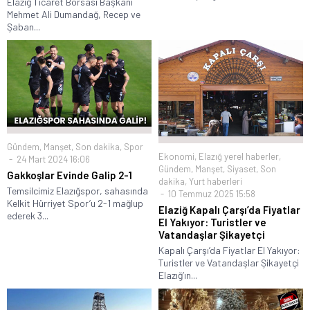
Elazığ Ticaret Borsası Başkanı
Mehmet Ali Dumandağ, Recep ve
Şaban...
Gündem
,
Manşet
,
Son dakika
,
Spor
Ekonomi
,
Elazığ yerel haberler
,
24 Mart 2024 16:06
Gündem
,
Manşet
,
Siyaset
,
Son
Gakkoşlar Evinde Galip 2-1
dakika
,
Yurt haberleri
Temsilcimiz Elazığspor, sahasında
10 Temmuz 2025 15:58
Kelkit Hürriyet Spor’u 2-1 mağlup
Elaziğ Kapalı Çarşı’da Fiyatlar
ederek 3...
El Yakıyor: Turistler ve
Vatandaşlar Şikayetçi
Kapalı Çarşı’da Fiyatlar El Yakıyor:
Turistler ve Vatandaşlar Şikayetçi
Elazığ’ın...