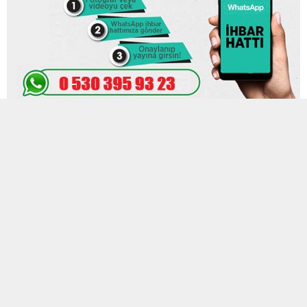
20 ŞUBAT 2023 09:25
0
823
A
A
ABONE OL
+
-
Elazığ’ın Palu ilçesinde 4.9, 4.6, 3.5, 4.5, 4.5, 3.2 olmak üzere arka
arkaya 6 deprem oldu.
Elazığ’ın Palu ilçesinde 4.9, 4.6, 3.5, 4.5, 4.5, 3.2 olmak üzere arka
arkaya 6 deprem oldu.
BİRİNCİ DEPREM