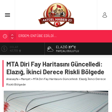
ELAZIĞ’DA TEFECİLİK OPERASYONU
YRP’DEN, KARAYOLCULARA TEŞEKKÜR
ELAZIĞ
37°C
EURO
55,1881
TÜRK OĞUZ BOYLARI
PARÇALI BULUTLU
298 MİLYON DOLARLIK İHRACAT
ALTIN
MTA Diri Fay Haritasını Güncelledi:
6.660,55
ERDEM; ENTÜBE EDİLDİ…
Elazığ, İkinci Derece Riskli Bölgede
BİST
13.779,39
Anasayfa
»
Manşet
»
MTA Diri Fay Haritasını Güncelledi: Elazığ, İkinci Derece
Riskli Bölgede
DOLAR
47,7111