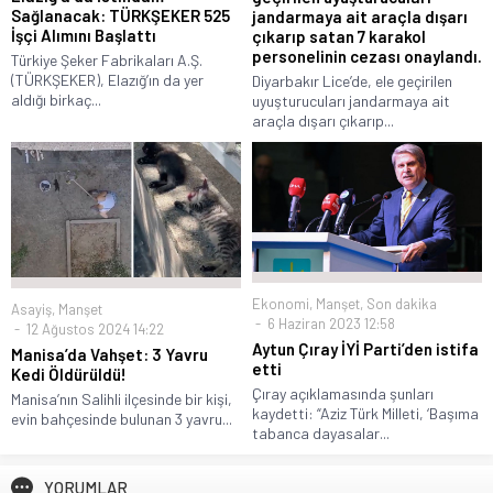
Sağlanacak: TÜRKŞEKER 525
jandarmaya ait araçla dışarı
İşçi Alımını Başlattı
çıkarıp satan 7 karakol
personelinin cezası onaylandı.
Türkiye Şeker Fabrikaları A.Ş.
(TÜRKŞEKER), Elazığ’ın da yer
Diyarbakır Lice’de, ele geçirilen
aldığı birkaç...
uyuşturucuları jandarmaya ait
araçla dışarı çıkarıp...
Ekonomi
,
Manşet
,
Son dakika
Asayiş
,
Manşet
6 Haziran 2023 12:58
12 Ağustos 2024 14:22
Aytun Çıray İYİ Parti’den istifa
Manisa’da Vahşet: 3 Yavru
etti
Kedi Öldürüldü!
Çıray açıklamasında şunları
Manisa’nın Salihli ilçesinde bir kişi,
kaydetti: “Aziz Türk Milleti, ‘Başıma
evin bahçesinde bulunan 3 yavru...
tabanca dayasalar...
YORUMLAR