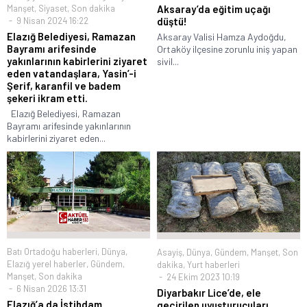
Aksaray’da eğitim uçağı
Manşet
,
Siyaset
,
Son dakika
düştü!
9 Nisan 2024 16:22
Elazığ Belediyesi, Ramazan
Aksaray Valisi Hamza Aydoğdu,
Bayramı arifesinde
Ortaköy ilçesine zorunlu iniş yapan
yakınlarının kabirlerini ziyaret
sivil...
eden vatandaşlara, Yasin’-i
Şerif, karanfil ve badem
şekeri ikram etti.
Elazığ Belediyesi, Ramazan
Bayramı arifesinde yakınlarının
kabirlerini ziyaret eden...
Batı Ortadoğu haberleri
,
Dünya
,
Asayiş
,
Dünya
,
Gündem
,
Manşet
,
Son
Elazığ yerel haberler
,
Gündem
,
dakika
,
Yurt haberleri
Manşet
,
Son dakika
24 Ekim 2023 10:19
6 Nisan 2026 13:31
Diyarbakır Lice’de, ele
Elazığ’a da İstihdam
geçirilen uyuşturucuları