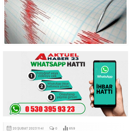
20 ŞUBAT 2023 11:41
0
659