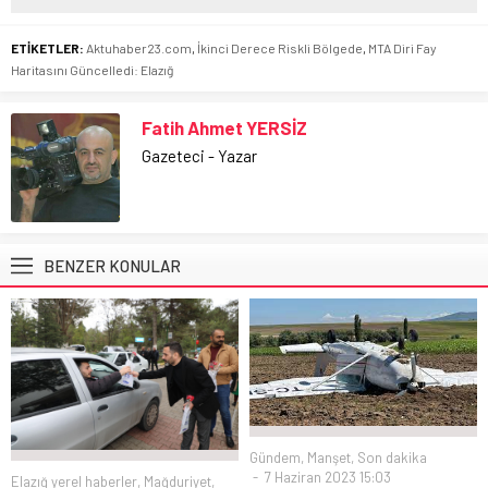
ETİKETLER:
Aktuhaber23.com
,
İkinci Derece Riskli Bölgede
,
MTA Diri Fay
Haritasını Güncelledi: Elazığ
Fatih Ahmet YERSİZ
Gazeteci - Yazar
BENZER KONULAR
Gündem
,
Manşet
,
Son dakika
7 Haziran 2023 15:03
Elazığ yerel haberler
,
Mağduriyet
,