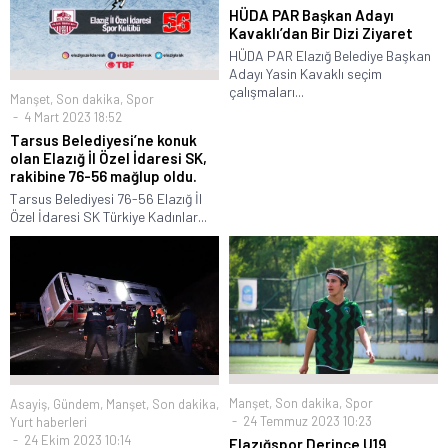
HÜDA PAR Başkan Adayı
Kavaklı’dan Bir Dizi Ziyaret
HÜDA PAR Elazığ Belediye Başkan
Adayı Yasin Kavaklı seçim
çalışmaları...
Manşet
,
Son dakika
,
Spor
4 Mart 2023 18:52
Tarsus Belediyesi’ne konuk
olan Elazığ İl Özel İdaresi SK,
rakibine 76-56 mağlup oldu.
Tarsus Belediyesi 76-56 Elazığ İl
Özel İdaresi SK Türkiye Kadınlar...
Manşet
,
Son dakika
,
Spor
Asayiş
,
Gündem
,
Manşet
,
Son dakika
,
24 Temmuz 2023 10:23
Yurt haberleri
24 Ekim 2023 10:14
Elazığspor Derince U19