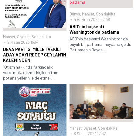
Dünya
,
Manşet
,
Son dakika
4 Haziran 2023 22:48
ABD’nin başkenti
Washington’da patlama
Manşet
,
Siyaset
,
Son dakika
ABD’nin başkenti Washington’da
2 Nisan 2023 15:14
büyük bir patlama meydana geldi.
DEVA PARTİSİ MİLLETVEKİLİ
Patlamanın Beyaz...
ADAY ADAYI RECEP CEYLAN’IN
KALEMİNDEN
“Otizm hakkında farkındalık
yaratmak, otizmli kişilerin tam
potansiyellerini elde etmek...
Manşet
,
Siyaset
,
Son dakika
8 Şubat 2024 12:32