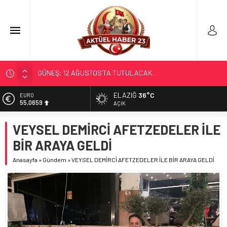
SOSYAL MEDYANIN KÜÇÜK YAŞ BAĞIMLILIĞI
EĞİTİMCİLERİN PROMOSYONU 3,5 YIL OLDU
ELAZIĞ
36°C
EURO
55,0659
71 KENTTE OPERASYON
AÇIK
TÜRK DÜNYASI BAŞKENTLERİ
ALTIN
VEYSEL DEMİRCİ AFETZEDELER İLE
6.521,17
GÜNEŞ; 12 AĞUSTOS’TA TUTULACAK…
BİR ARAYA GELDİ
BİST
13.685,30
Anasayfa
»
Gündem
»
VEYSEL DEMİRCİ AFETZEDELER İLE BİR ARAYA GELDİ
DOLAR
47,5953