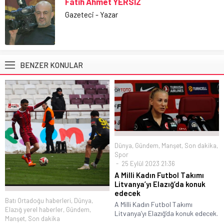
Fatih Ahmet YERSİZ
Gazeteci - Yazar
BENZER KONULAR
Dünya
,
Gündem
,
Manşet
,
Son dakika
,
Spor
25 Eylül 2023 21:36
A Milli Kadın Futbol Takımı
Litvanya’yı Elazığ’da konuk
edecek
Batı Ortadoğu haberleri
,
Dünya
,
A Milli Kadın Futbol Takımı
Elazığ yerel haberler
,
Gündem
,
Litvanya’yı Elazığ’da konuk edecek.
Manşet
,
Son dakika
...