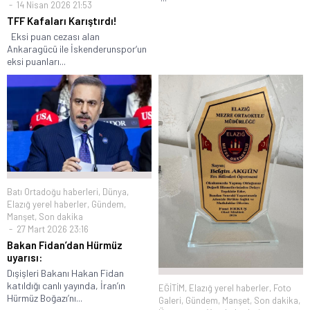
14 Nisan 2026 21:53
TFF Kafaları Karıştırdı!
Eksi puan cezası alan
Ankaragücü ile İskenderunspor‘un
eksi puanları...
Batı Ortadoğu haberleri
,
Dünya
,
Elazığ yerel haberler
,
Gündem
,
Manşet
,
Son dakika
27 Mart 2026 23:16
Bakan Fidan’dan Hürmüz
uyarısı:
Dışişleri Bakanı Hakan Fidan
katıldığı canlı yayında, İran’ın
EĞİTİM
,
Elazığ yerel haberler
,
Foto
Hürmüz Boğazı’nı...
Galeri
,
Gündem
,
Manşet
,
Son dakika
,