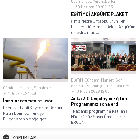
Üst manşet
,
Yurt haberleri
30 Haziran 2026 11:33
EĞİTİMCİ AKGÜN’E PLAKET
İlimiz Mezre Ortaokulunun Fen
Bilimleri Öğretmeni Belgin Akgün’ün
emekli olması...
EĞİTİM
,
Gündem
,
Manşet
,
Son
dakika
,
Üst manşet
,
Yurt haberleri
Gündem
,
Manşet
,
Son dakika
10 Nisan 2026 12:58
3 Ocak 2023 10:06
Anka 3.0 Uygulayıcı Eğitim
İmzalar resmen atılıyor
Programımız sona erdi
Enerji ve Tabii Kaynaklar Bakanı
Kapanış programına katılan İl
Fatih Dönmez, Türkiye’nin
Müdürümüz Sayın Ömer Faruk
Bulgaristan’a doğalgaz...
ERGÜN,...
YORUMLAR