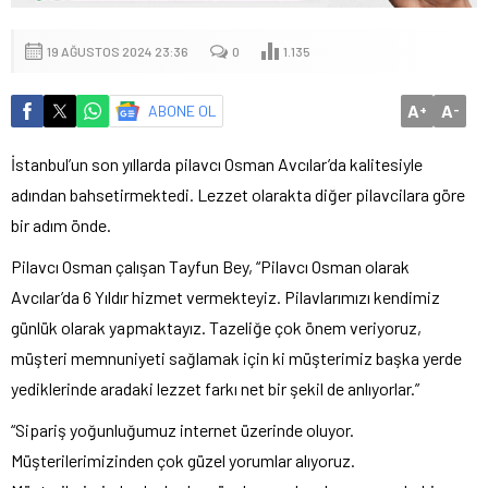
19 AĞUSTOS 2024 23:36
0
1.135
A
A
ABONE OL
+
-
İs
tanbul’un son yıllarda pilavcı Osman Avcılar’da kalitesiyle
adından bahsetirmektedi. Lezzet olarakta diğer pilavcilara göre
bir adım önde.
Pilavcı Osman çalışan Tayfun Bey, “Pilavcı Osman olarak
Avcılar’da 6 Yıldır hizmet vermekteyiz. Pilavlarımızı kendimiz
günlük olarak yapmaktayız. Tazeliğe çok önem veriyoruz,
müşteri memnuniyeti sağlamak için ki müşterimiz başka yerde
yediklerinde aradaki lezzet farkı net bir şekil de anlıyorlar.”
“Sipariş yoğunluğumuz internet üzerinde oluyor.
Müşterilerimizinden çok güzel yorumlar alıyoruz.