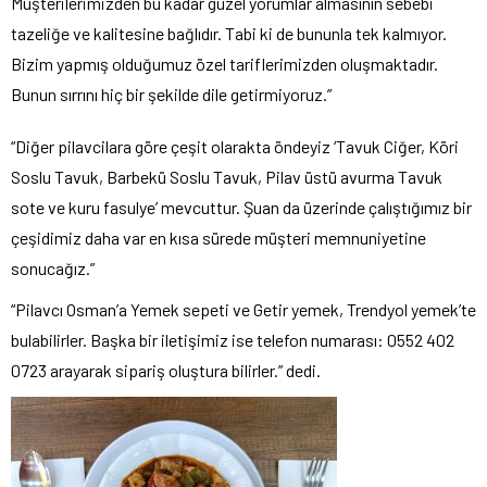
Müşterilerimizden bu kadar güzel yorumlar almasının sebebi
tazeliğe ve kalitesine bağlıdır. Tabi ki de bununla tek kalmıyor.
Bizim yapmış olduğumuz özel tariflerimizden oluşmaktadır.
Bunun sırrını hiç bir şekilde dile getirmiyoruz.”
“Diğer pilavcilara göre çeşit olarakta öndeyiz ‘Tavuk Ciğer, Köri
Soslu Tavuk, Barbekü Soslu Tavuk, Pilav üstü avurma Tavuk
sote ve kuru fasulye’ mevcuttur. Şuan da üzerinde çalıştığımız bir
çeşidimiz daha var en kısa sürede müşteri memnuniyetine
sonucağız.”
“Pilavcı Osman’a Yemek sepeti ve Getir yemek, Trendyol yemek’te
bulabilirler. Başka bir iletişimiz ise telefon numarası: 0552 402
0723 arayarak sipariş oluştura bilirler.” dedi.