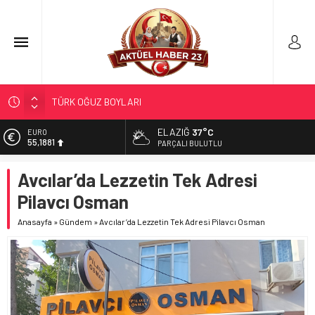
TÜRK OĞUZ BOYLARI
298 MİLYON DOLARLIK İHRACAT
ELAZIĞ
37°C
EURO
ERDEM; ENTÜBE EDİLDİ…
55,1881
PARÇALI BULUTLU
ELAZIĞ’DA TEFECİLİK OPERASYONU
ALTIN
Avcılar’da Lezzetin Tek Adresi
6.660,55
YRP’DEN, KARAYOLCULARA TEŞEKKÜR
Pilavcı Osman
BİST
13.779,39
Anasayfa
»
Gündem
»
Avcılar’da Lezzetin Tek Adresi Pilavcı Osman
DOLAR
47,7111