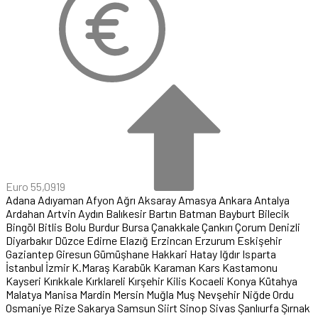
Euro
55,0919
Adana
Adıyaman
Afyon
Ağrı
Aksaray
Amasya
Ankara
Antalya
Ardahan
Artvin
Aydın
Balıkesir
Bartın
Batman
Bayburt
Bilecik
Bingöl
Bitlis
Bolu
Burdur
Bursa
Çanakkale
Çankırı
Çorum
Denizli
Diyarbakır
Düzce
Edirne
Elazığ
Erzincan
Erzurum
Eskişehir
Gaziantep
Giresun
Gümüşhane
Hakkari
Hatay
Iğdır
Isparta
İstanbul
İzmir
K.Maraş
Karabük
Karaman
Kars
Kastamonu
Kayseri
Kırıkkale
Kırklareli
Kırşehir
Kilis
Kocaeli
Konya
Kütahya
Malatya
Manisa
Mardin
Mersin
Muğla
Muş
Nevşehir
Niğde
Ordu
Osmaniye
Rize
Sakarya
Samsun
Siirt
Sinop
Sivas
Şanlıurfa
Şırnak