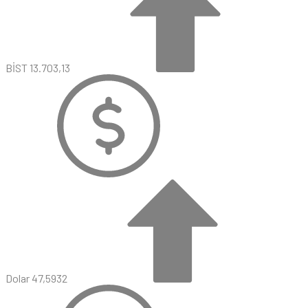
BİST
13.703,13
Dolar
47,5932