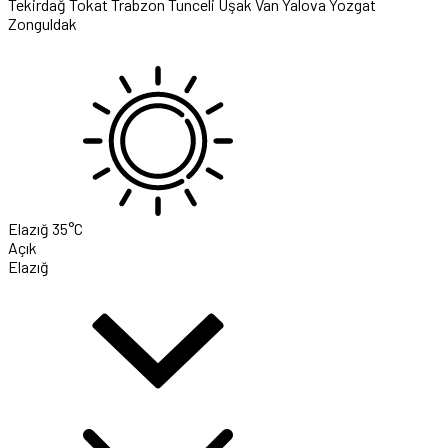
Tekirdağ
Tokat
Trabzon
Tunceli
Uşak
Van
Yalova
Yozgat
Zonguldak
Elazığ
35°C
Açık
Elazığ