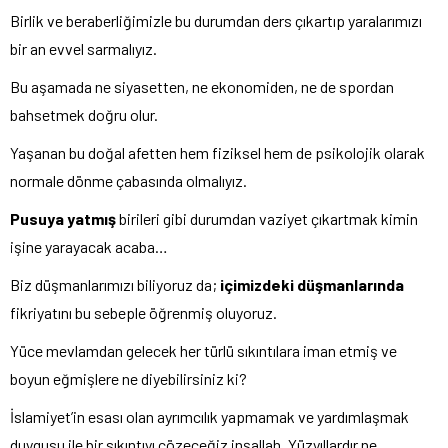
Birlik ve beraberliğimizle bu durumdan ders çıkartıp yaralarımızı
bir an evvel sarmalıyız.
Bu aşamada ne siyasetten, ne ekonomiden, ne de spordan
bahsetmek doğru olur.
Yaşanan bu doğal afetten hem fiziksel hem de psikolojik olarak
normale dönme çabasında olmalıyız.
Pusuya yatmış
birileri gibi durumdan vaziyet çıkartmak kimin
işine yarayacak acaba…
Biz düşmanlarımızı biliyoruz da;
içimizdeki düşmanlarında
fikriyatını bu sebeple öğrenmiş oluyoruz.
Yüce mevlamdan gelecek her türlü sıkıntılara iman etmiş ve
boyun eğmişlere ne diyebilirsiniz ki?
İslamiyet’in esası olan ayrımcılık yapmamak ve yardımlaşmak
duygusu ile bir sıkıntıyı çözeceğiz inşallah. Yüzyıllardır ne