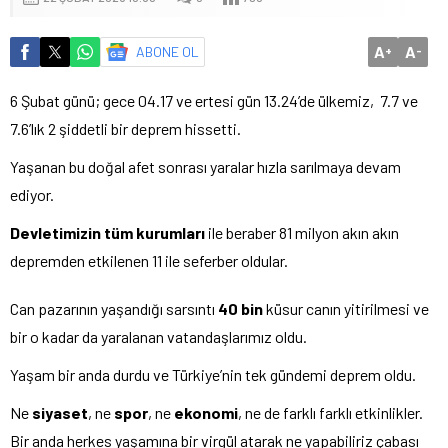
A
A
ABONE OL
+
-
6 Şubat günü; gece 04.17 ve ertesi gün 13.24’de ülkemiz, 7.7 ve
7.6’lık 2 şiddetli bir deprem hissetti.
Yaşanan bu doğal afet sonrası yaralar hızla sarılmaya devam
ediyor.
Devletimizin tüm kurumları
ile beraber 81 milyon akın akın
depremden etkilenen 11 ile seferber oldular.
Can pazarının yaşandığı sarsıntı
40 bin
küsur canın yitirilmesi ve
bir o kadar da yaralanan vatandaşlarımız oldu.
Yaşam bir anda durdu ve Türkiye’nin tek gündemi deprem oldu.
Ne
siyaset
, ne
spor
, ne
ekonomi
, ne de farklı farklı etkinlikler.
Bir anda herkes yaşamına bir virgül atarak ne yapabiliriz çabası