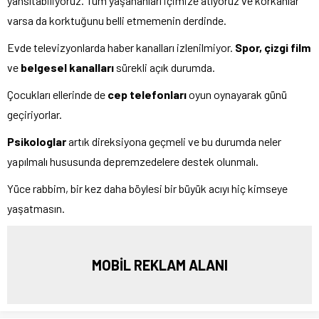
yansıtabiliyoruz. Tüm yaşananları içimize atıyoruz ve korkanlar
varsa da korktuğunu belli etmemenin derdinde.
Evde televizyonlarda haber kanalları izlenilmiyor.
Spor, çizgi film
ve
belgesel kanalları
sürekli açık durumda.
Çocukları ellerinde de
cep telefonları
oyun oynayarak günü
geçiriyorlar.
Psikologlar
artık direksiyona geçmeli ve bu durumda neler
yapılmalı hususunda depremzedelere destek olunmalı.
Yüce rabbim, bir kez daha böylesi bir büyük acıyı hiç kimseye
yaşatmasın.
MOBİL REKLAM ALANI