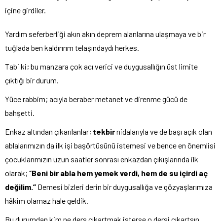
içine girdiler.
Yardım seferberliği akın akın deprem alanlarına ulaşmaya ve bir
tuğlada ben kaldırırım telaşındaydı herkes.
Tabi ki; bu manzara çok acı verici ve duygusallığın üst limite
çıktığı bir durum.
Yüce rabbim; acıyla beraber metanet ve direnme gücü de
bahşetti.
Enkaz altından çıkarılanlar;
tekbir
nidalarıyla ve de başı açık olan
ablalarımızın da ilk işi başörtüsünü istemesi ve bence en önemlisi
çocuklarımızın uzun saatler sonrası enkazdan çıkışlarında ilk
olarak; ‘
’Beni bir abla hem yemek verdi, hem de su içirdi aç
değilim.’’
Demesi bizleri derin bir duygusallığa ve gözyaşlarımıza
hâkim olamaz hale geldik.
Bu durumdan kim ne ders çıkartmak isterse o dersi çıkartsın